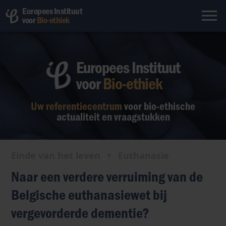
Europees Instituut
voor
Bio-ethiek
Europees Instituut
voor
Bio-ethiek
Uw referentiecentrum
voor bio-ethische
actualiteit en vraagstukken
Einde van het leven
•
Euthanasie
Naar een verdere verruiming van de
Belgische euthanasiewet bij
vergevorderde dementie?