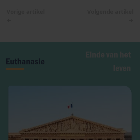
Vorige artikel
Volgende artikel
←
→
Einde van het
Euthanasie
leven