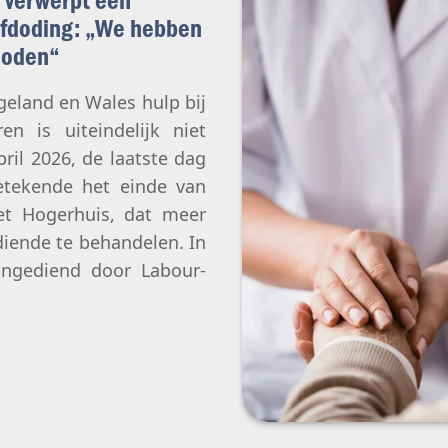
elfdoding: „We hebben
doden“
geland en Wales hulp bij
ren is uiteindelijk niet
ril 2026, de laatste dag
betekende het einde van
et Hogerhuis, dat meer
ende te behandelen. In
ingediend door Labour-