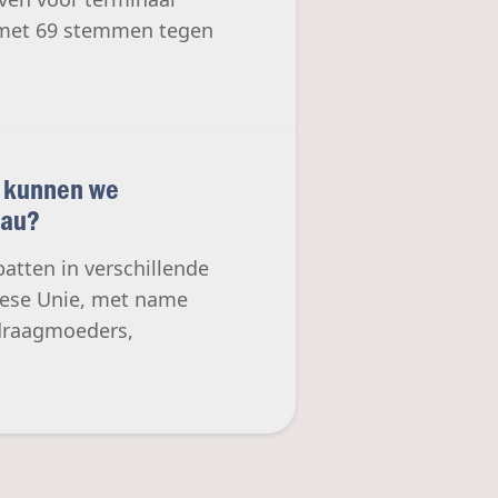
n met 69 stemmen tegen
n kunnen we
eau?
atten in verschillende
pese Unie, met name
 draagmoeders,