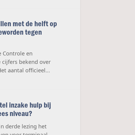
llen met de helft op
 geworden tegen
e Controle en
 cijfers bekend over
t aantal officieel...
el inzake hulp bij
ees niveau?
n derde lezing het
rven voor terminaal