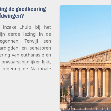
Abortus
Afstamming & toegang tot oor
Geslacht & seksualiteit
ring de goedkeuring
Eugenetica
afdwingen?
Transhumanisme
 inzake „hulp bij het
Kunstmatige intelligentie
zijn derde lezing in de
egonnen. Terwijl een
ardigden en senatoren
sering van euthanasie en
onwaarschijnlijker lijkt,
 regering de Nationale