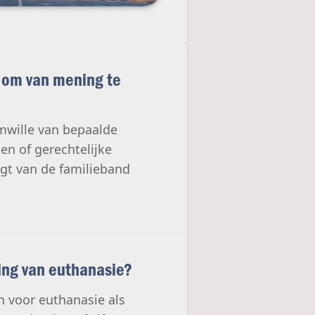
k om van mening te
mwille van bepaalde
en of gerechtelijke
gt van de familieband
ding van euthanasie?
 voor euthanasie als