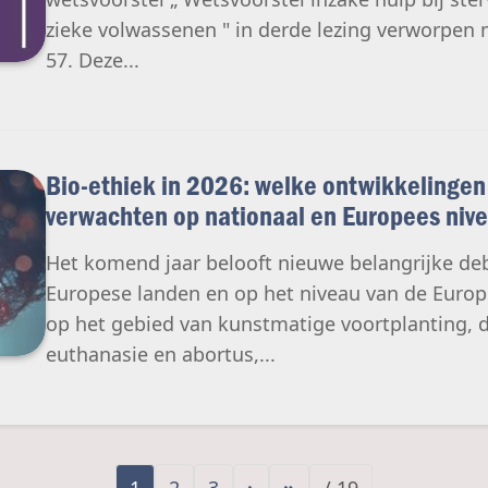
zieke volwassenen " in derde lezing verworpe
57. Deze...
Bio-ethiek in 2026: welke ontwikkelinge
verwachten op nationaal en Europees niv
Het komend jaar belooft nieuwe belangrijke deb
Europese landen en op het niveau van de Euro
op het gebied van kunstmatige voortplanting,
euthanasie en abortus,...
1
2
3
›
»
/ 19