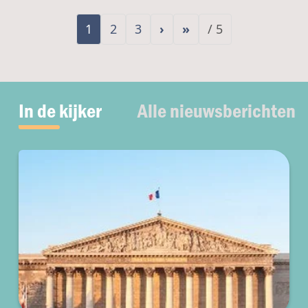
1
2
3
›
»
/ 5
In de kijker
Alle nieuwsberichten