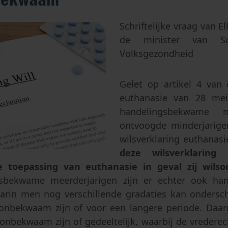
Abortus
Afstamming & toegang tot oor
Geslacht & seksualiteit
Eugenetica
Schriftelijke vraag van E
de minister van S
Transhumanisme
Volksgezondheid
Kunstmatige intelligentie
Gelet op artikel 4 van
euthanasie van 28 mei
handelingsbekwame m
ontvoogde minderjarig
wilsverklaring euthanasi
deze wilsverklarin
 toepassing van euthanasie in geval zij wil
lsbekwame meerderjarigen zijn er echter ook ha
arin men nog verschillende gradaties kan ondersc
gsonbekwaam zijn of voor een langere periode. Da
onbekwaam zijn of gedeeltelijk, waarbij de vredere