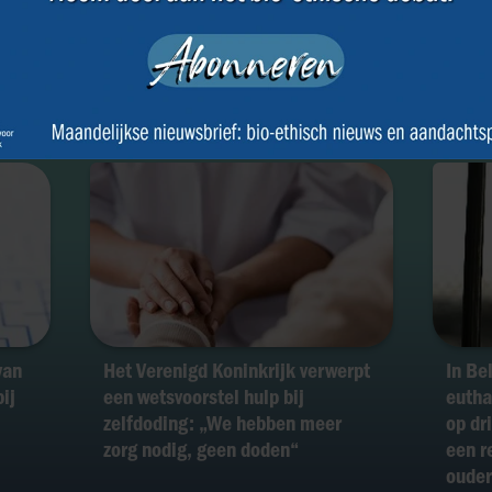
e
Rouwverlof bij euthanasie: is het
Alber
mogelijk om van mening te
uitbr
veranderen?
van
Het Verenigd Koninkrijk verwerpt
In Be
ij
een wetsvoorstel hulp bij
eutha
zelfdoding: „We hebben meer
op dri
zorg nodig, geen doden“
een r
ouder