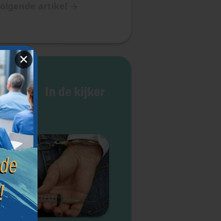
olgende artikel
→
✕
 het
In de kijker
even