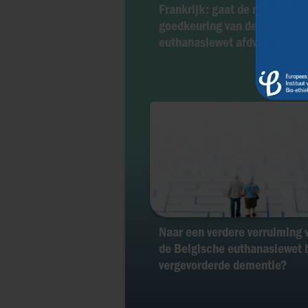
Frankrijk: gaat de regering d
goedkeuring van de
euthanasiewet afdwingen?
Naar een verdere verruiming 
de Belgische euthanasiewet b
vergevorderde dementie?