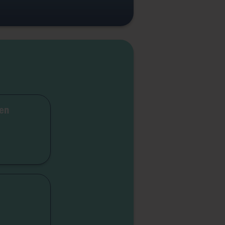
ven
dicap
iteit
etica
isme