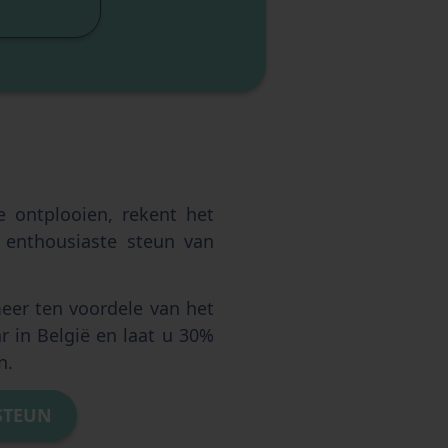
entie
te ontplooien, rekent het
e enthousiaste steun van
.
meer ten voordele van het
ar in België en laat u 30%
n.
STEUN