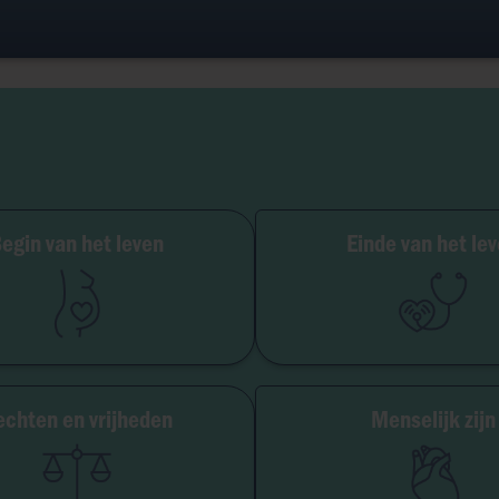
Zwangerschap
egin van het leven
Einde van het le
MBV
Palliatieve zorg
Embryo
Euthanasie
aagmoederschap
Orgaandonatie
Abortus
Ziekte & han
chten en vrijheden
Menselijk zijn
jheid van geweten
Geslacht & seksual
itutionele vrijheid
Eugen
ang tot oorsprong
Transhuman