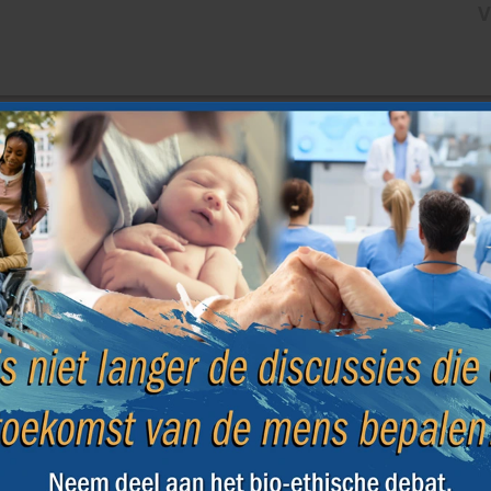
V
Einde van
l