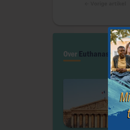
←
Vorige artikel
Over
Euthanasie