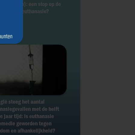
ta (Canada): een stop op de
eiding van euthanasie?
lgië steeg het aantal
nasiegevallen met de helft
e jaar tijd: is euthanasie
emedie geworden tegen
dom en afhankelijkheid?