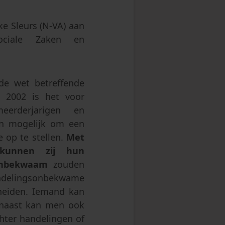
sprong
lke Sleurs (N-VA) aan
ociale Zaken en
 de wet betreffende
 2002 is het voor
eerderjarigen en
en mogelijk om een
e op te stellen.
Met
g kunnen zij hun
sonbekwaam
zouden
ndelingsonbekwame
heiden. Iemand kan
arnaast kan men ook
chter handelingen of