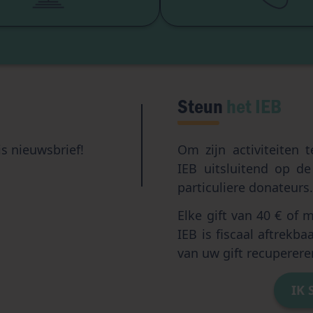
Kunstmatige intellig
Steun
het IEB
is nieuwsbrief!
Om zijn activiteiten 
IEB uitsluitend op d
particuliere donateurs
Elke gift van 40 € of 
IEB is fiscaal aftrekba
van uw gift recuperere
IK 