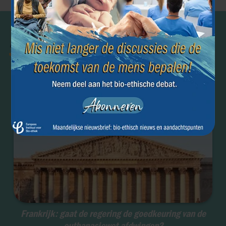
Einde van het
Euthanasie
leven
Frankrijk: gaat de regering de goedkeuring van de
euthanasiewet afdwingen?