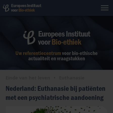
Europees Instituut
voor
Bio-ethiek
Europees Instituut
voor
Bio-ethiek
Uw referentiecentrum
voor bio-ethische
actualiteit en vraagstukken
Einde van het leven
•
Euthanasie
Nederland: Euthanasie bij patiënten
met een psychiatrische aandoening