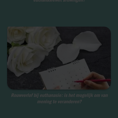
Rouwverlof bij euthanasie: is het mogelijk om van
mening te veranderen?