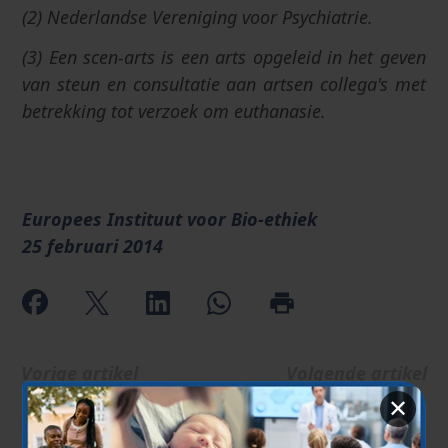
(2) Nederlandse Vereniging voor Psychiatrie.
(3) Een scen-arts is een arts opgeleid in het geven
van steun en consultatie aan artsen collega's met
betrekking tot verzoek om euthanasie.
Europees Instituut voor Bio-ethiek
25 februari 2014
Vorige artikel
Volgende artikel
←
→
✕