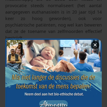
provocatie steeds normaliseert (het aantal
aangegeven euthanasieën is in 20 jaar tijd 14
keer zo hoog geworden), ook voor
psychiatrische patiënten, nog wel kan beweren
dat ze de toename van zelfmoorden effectief
bestrijdt.
✕
Europees Instituut voor Bio-ethiek
26 maart 2024
Vorige artikel
Volgende artikel
←
→