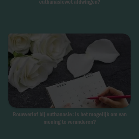
euthanasiewet afdwingen?
Rouwverlof bij euthanasie: is het mogelijk om van
mening te veranderen?