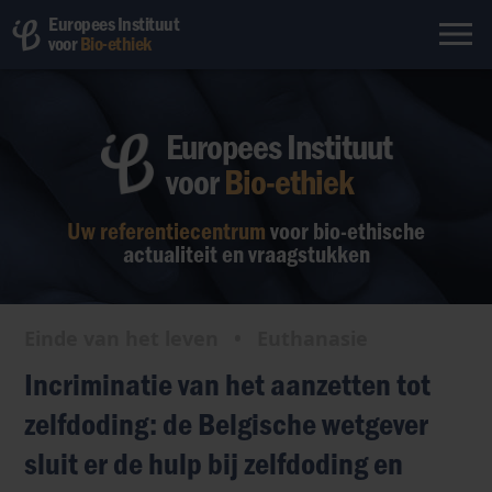
Europees Instituut
voor
Bio-ethiek
Europees Instituut
voor
Bio-ethiek
Uw referentiecentrum
voor bio-ethische
actualiteit en vraagstukken
Einde van het leven
•
Euthanasie
Incriminatie van het aanzetten tot
zelfdoding: de Belgische wetgever
sluit er de hulp bij zelfdoding en