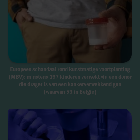
Europees schandaal rond kunstmatige voortplanting
(MBV): minstens 197 kinderen verwekt via een donor
die drager is van een kankerverwekkend gen
(waarvan 53 in België)