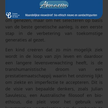
breed dat men zich afvraagt waar het
ontwerpen van het gewenste kind zal
ophouden. Aangezien het hier niet langer gaat
om genezen, maar om het selecteren op basis
van de beste genetische aanleg, is een eerste
stap in de verbetering van toekomstige
generaties al gezet.
Een kind creëren dat zo min mogelijk ziek
wordt in de loop van zijn leven en daardoor
een langere levensverwachting heeft, is de
transhumanistische droom van een
prestatiemaatschappij waarin het onzinnig lijkt
om ziekte en imperfectie te accepteren. Dit is
de visie van bepaalde denkers, zoals Julian
Savulescu, een Australische filosoof en bio-
ethicus, die pleit voor het gebruik van