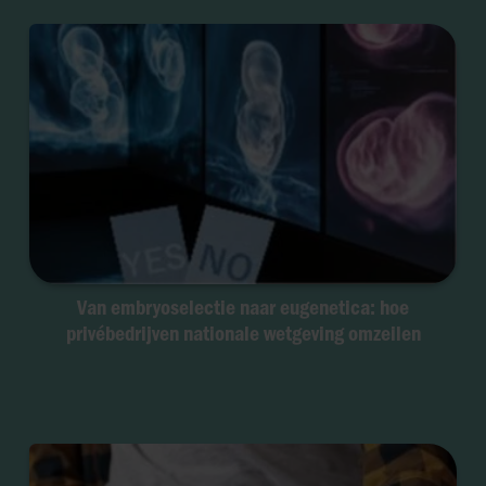
Van embryoselectie naar eugenetica: hoe
privébedrijven nationale wetgeving omzeilen