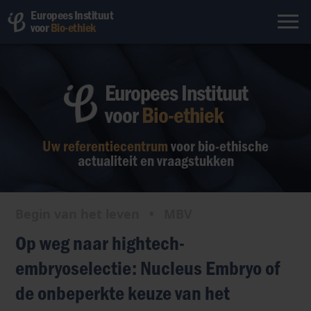
Europees Instituut
voor
Bio-ethiek
Europees Instituut
voor
Bio-ethiek
Uw referentiecentrum
voor bio-ethische
actualiteit en vraagstukken
Begin van het leven
•
MBV
Op weg naar hightech-
embryoselectie: Nucleus Embryo of
de onbeperkte keuze van het