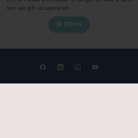
van uw gift recupereren.
IK STEUN
Contacteer ons
|
Juridische vermeldingen
Europees Instituut
Bio-ethiek
voor
2026 © Europees Instituut voor Bio-ethiek.