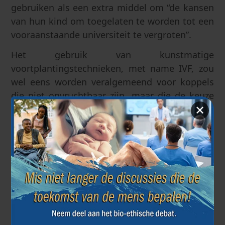
gebruiken als een extra middel om “de kansen
van hun kind om toegelaten te worden tot een
vooraanstaande universiteit te vergroten”.
Het gebruik van kunstmatige
voortplantingstechnieken, met name IVF, zou
wel eens worden veralgemeend voor koppels
die niet onvruchtbaar zijn, maar die de keuze
van hun embryo's willen optimaliseren, als
✕
deze technologieën in de toekomst
toegankelijker worden.
Van therapie tot verbetering, waar ligt de
grens?
De waaier van onderzoek naar genetische
aanleg voor ziekten en eigenschappen is zo