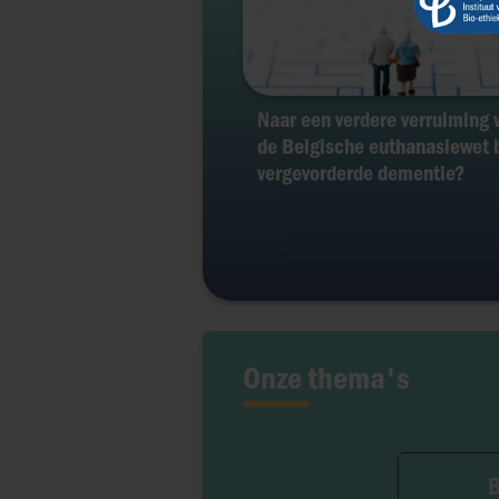
Naar een verdere verruiming 
de Belgische euthanasiewet b
vergevorderde dementie?
Onze thema's
B