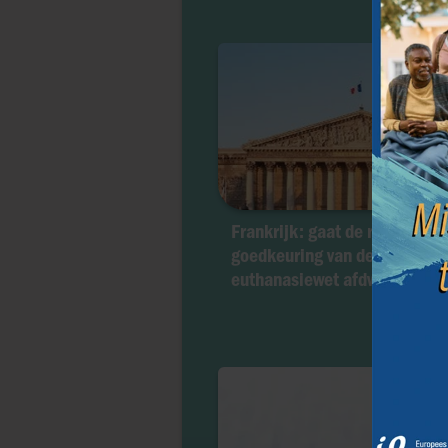
Frankrijk: gaat de regering d
goedkeuring van de
euthanasiewet afdwingen?