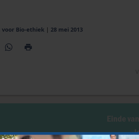
 voor Bio-ethiek
|
28 mei 2013
V
Einde van
l