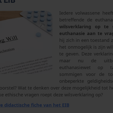
Abortus
Afstamming & toegang tot oor
Geslacht & seksualiteit
Eugenetica
Iedere volwassene heef
betreffende de euthan
Transhumanisme
wilsverklaring op te 
Kunstmatige intelligentie
euthanasie aan te vra
hij zich in een toestand
het onmogelijk is zijn wi
te geven. Deze verklaring
maar nu de uitbr
euthanasiewet op ta
sommigen voor de to
onbeperkte geldigheids
orstel? Wat te denken over deze mogelijkheid tot h
ke ethische vragen roept deze wilsverklaring op?
e didactische fiche van het EIB