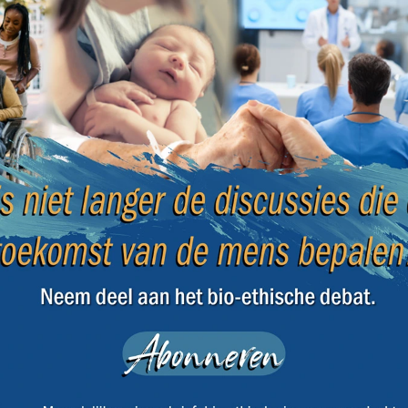
e
Rouwverlof bij euthanasie: is het
Alber
mogelijk om van mening te
uitbr
veranderen?