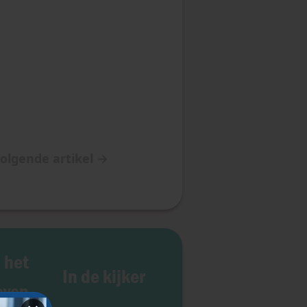
olgende artikel
→
 het
In de kijker
even