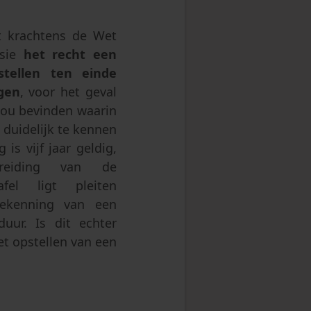
sprong
t krachtens de Wet
asie
het recht een
stellen ten einde
gen
, voor het geval
 zou bevinden waarin
l duidelijk te kennen
 is vijf jaar geldig,
eiding van de
fel ligt pleiten
ekenning van een
duur. Is dit echter
et opstellen van een