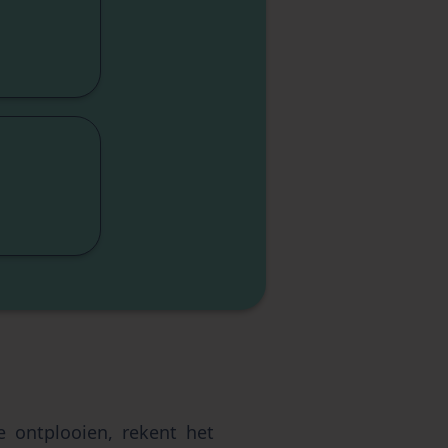
dicap
iteit
etica
isme
entie
te ontplooien, rekent het