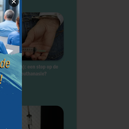
✕
ta (Canada): een stop op de
eiding van euthanasie?