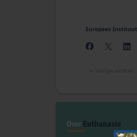
Europees Instituut
←
Vorige artikel
Over
Euthanasie