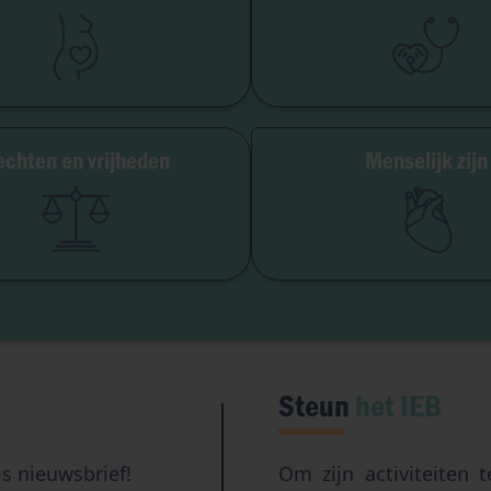
MBV
Palliatieve zorg
Embryo
Euthanasie
aagmoederschap
Orgaandonatie
Abortus
Ziekte & han
chten en vrijheden
Menselijk zijn
jheid van geweten
Geslacht & seksual
itutionele vrijheid
Eugen
ang tot oorsprong
Transhuman
Kunstmatige intellig
Steun
het IEB
is nieuwsbrief!
Om zijn activiteiten 