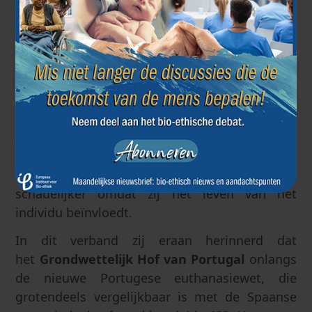
de materiële voorwaarden
voor toegang tot
euthanasie ook vragen rijzen vanuit het
oogpunt van de naleving van de Spaanse
grondwet, en meer bepaald van
het
rechtszekerheidsbeginsel
(artikel 9, lid 3).
Tot deze ongedefinieerde criteria behoren de
begrippen
"voortdurend en ondraaglijk fysiek of
psychisch lijden"
en
"ernstige, chronische en
arbeidsongeschikt makende toestand"
. De
onbepaaldheid van deze begrippen is des te
schadelijker omdat zij het leven van het
individu beïnvloedt.
In dit verband zij eraan herinnerd dat
het
Grondwettelijk Hof van Portugal
onlangs
de nieuwe Portugese euthanasiewet, die
grotendeels vergelijkbaar is met de Spaanse