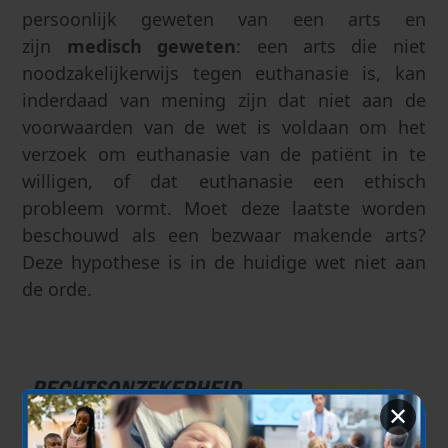
persoonlijk geweten van een arts en
zijn
medisch geweten
: een arts die niet
noodzakelijkerwijs tegen euthanasie is, kan
inderdaad van mening zijn dat niet aan de
voorwaarden van de wet is voldaan om het
verzoek om euthanasie van de patiënt in te
willigen, of dat euthanasie een ethisch
probleem vormt. Moet deze laatste worden
beschouwd als een bezwaar makende arts?
Deze hypothese is in de huidige wet niet aan
de orde.
RECHTSONZEKERHEID
✕
Ten slotte doet het onbepaalde
karakter van