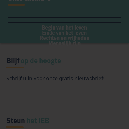
Zwangerschap
MBV
Palliatieve zorg
Ziekte & handicap
Embryo
Vrijheid van geweten
Euthanasie
Geslacht & seksualiteit
Draagmoederschap
Begin van het leven
Institutionele vrijheid
Orgaandonatie
Einde van het leven
Eugenetica
Abortus
Toegang tot oorsprong
Rechten en vrijheden
Transhumanisme
Menselijk zijn
Kunstmatige intelligentie
Blijf
op de hoogte
Schrijf u in voor onze gratis nieuwsbrief!
Steun
het IEB