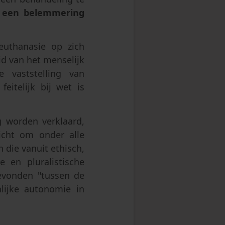
 een belemmering
euthanasie op zich
id van het menselijk
vaststelling van
itelijk bij wet is
g worden verklaard,
icht om onder alle
 die vanuit ethisch,
 en pluralistische
evonden "tussen de
lijke autonomie in