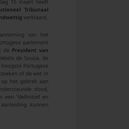
dag 15 maart heeft
sprong
utione
el
Tribunaal
ndwettig
verklaard.
anneming van het
ortugese parlement
ft de
President van
Rebelo de Sousa, de
t hoogste Portugese
zoeken of de wet in
 op het gebrek aan
ndersteunde dood,
 een "definitief en
e aanleiding kunnen