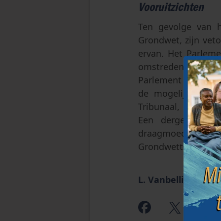
Vooruitzichten
Ten gevolge van h
Grondwet, zijn vet
ervan. Het Parleme
omstreden bepali
Parlement te organ
de mogelijkheid h
Tribunaal, dat eve
Een dergelijke s
draagmoederschap (
Grondwettelijk Trib
L. Vanbellingen
|
2