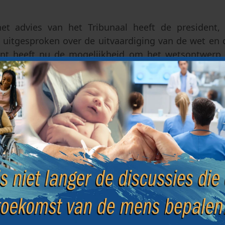
et advies van het Tribunaal heeft de president,
o uitgesproken over de uitvaardiging van de wet en 
nt heeft nu de mogelijkheid om het wetsontwerp i
ngen ervan te herwerken vooraleer een nieuw
iseren. In geval van een positieve stemming zou d
ebben de tekst van de wet voor te leggen aan 
ntueel een nieuw advies van ongrondwettigheid zou
ituatie heeft zich voorgedaan naar aanleiding
GPA) in Portugal toe te staan, die in 2018 en 201
unaal zijn afgewezen.
2 maart 2021