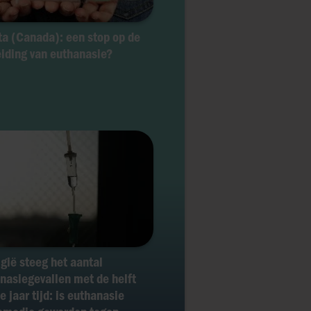
ta (Canada): een stop op de
eiding van euthanasie?
lgië steeg het aantal
nasiegevallen met de helft
e jaar tijd: is euthanasie