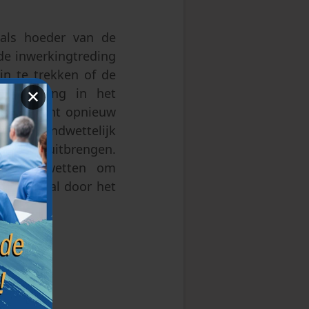
 als hoeder van de
de inwerkingtreding
n te trekken of de
e stemming in het
✕
e President opnieuw
het Grondwettelijk
 kunnen uitbrengen.
 van de wetten om
9 tweemaal door het