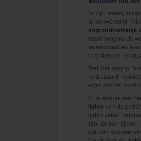
Besluiten van het
In zijn arrest, uit
Grondwettelijk Tr
ongrondwettelijk i
letsel volgens de 
levenssituaties wa
te bakenen", en du
Wat het begrip "sit
"onbepaald" karakte
eigen aan het medisc
Er zij echter aan h
lijden
van de patië
lijden zeker "ondr
zijn. Zo kan lijden
dat kan worden ver
houdt met de ziekt