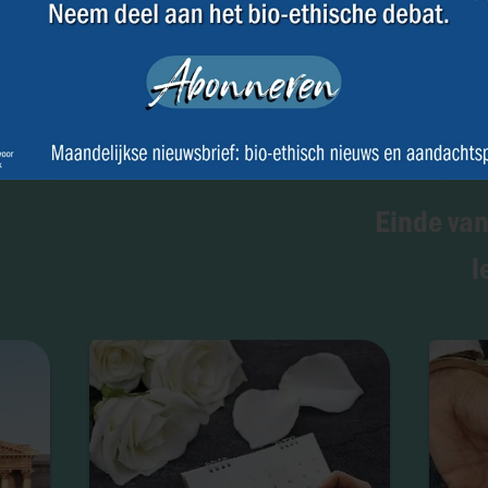
V
Einde van
l