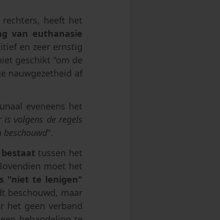
 rechters, heeft het
ing van euthanasie
tief en zeer ernstig
iet geschikt "om de
ge nauwgezetheid af
ibunaal eveneens het
 is volgens de regels
n beschouwd
".
d bestaat
tussen het
. Bovendien moet het
s "niet te lenigen"
ordt beschouwd, maar
er het geen verband
een behandeling te