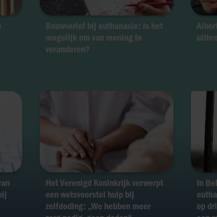
e
Rouwverlof bij euthanasie: is het
Alber
mogelijk om van mening te
uitbr
veranderen?
van
Het Verenigd Koninkrijk verwerpt
In Be
ij
een wetsvoorstel hulp bij
eutha
zelfdoding: „We hebben meer
op dri