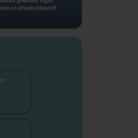
emedie geworden tegen
dom en afhankelijkheid?
ven
dicap
iteit