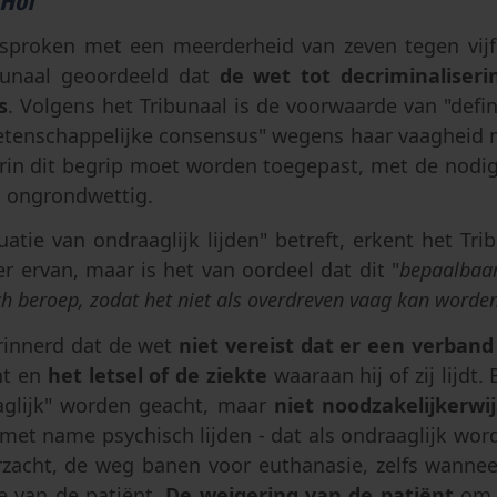
 Hof
gesproken met een meerderheid van zeven tegen vijf
ibunaal geoordeeld dat
de wet tot decriminaliser
s
. Volgens het Tribunaal is de voorwaarde van "defini
wetenschappelijke consensus" wegens haar vaagheid n
arin dit begrip moet worden toegepast, met de nodi
s ongrondwettig.
uatie van ondraaglijk lijden" betreft, erkent het Tr
r ervan, maar is het van oordeel dat dit "
bepaalbaar
h beroep, zodat het niet als overdreven vaag
kan worde
erinnerd dat de wet
niet vereist dat er een verban
nt en
het letsel of de ziekte
waaraan hij of zij lijdt
aaglijk" worden geacht, maar
niet noodzakelijkerwij
 - met name psychisch lijden - dat als ondraaglijk w
zacht, de weg banen voor euthanasie, zelfs wanne
e van de patiënt.
De weigering van de patiënt
om 