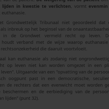
 lijden in kwestie te verlichten
, vormt
evenmin
 euthanasie.
et Grondwettelijk Tribunaal niet geoordeeld dat 
 als inbreuk op het beginsel van de onaantastbaarhe
 in de Grondwet vermeld recht op leven. De 
 houdt verband met de wijze waarop euthanasie fe
rechtsonzekerheid die daaruit voortvloeit.
aal kan euthanasie als zodanig niet ongrondwetti
cht op leven niet kan worden omgezet in een pl
even". Uitgaande van een "opvatting van de persoon
sch oogpunt past in een democratische, seculiere
en de rechters dat een evenwicht moet worden g
te beschermen en de eerbiediging van de persoon
n lijden" (punt 32).