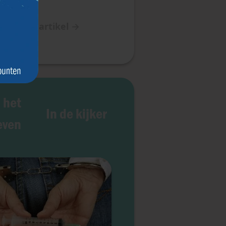
olgende artikel
→
 het
In de kijker
even