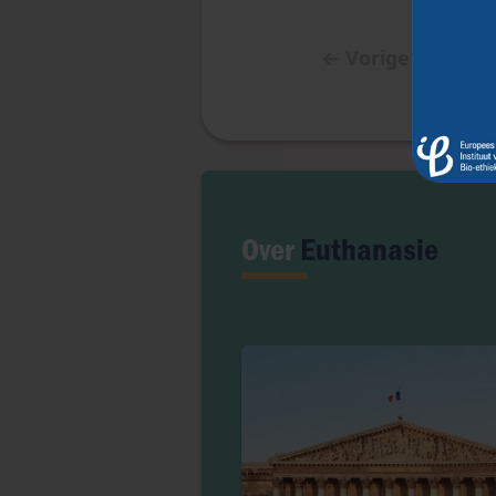
←
Vorige artikel
Over
Euthanasie