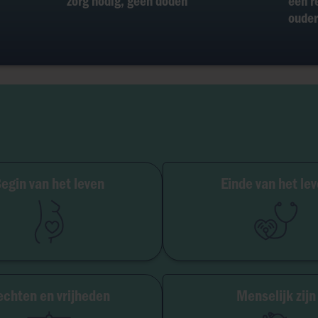
zorg nodig, geen doden“
een r
ouder
Zwangerschap
egin van het leven
Einde van het le
MBV
Palliatieve zorg
Embryo
Euthanasie
aagmoederschap
Orgaandonatie
Abortus
Ziekte & han
chten en vrijheden
Menselijk zijn
jheid van geweten
Geslacht & seksual