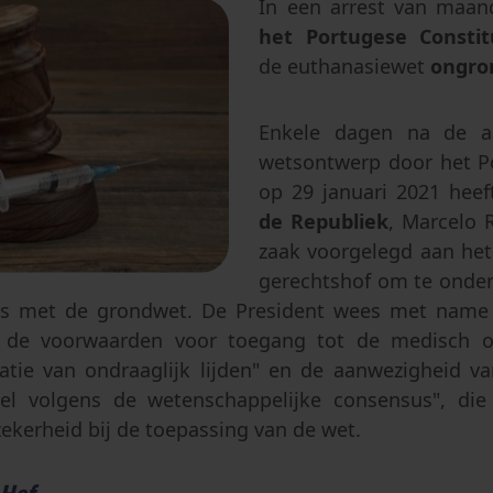
In een arrest van maan
Abortus
Afstamming & toegang tot oor
Geslacht & seksualiteit
het Portugese Constit
Eugenetica
de euthanasiewet
ongro
Transhumanisme
Enkele dagen na de a
Kunstmatige intelligentie
wetsontwerp door het P
op 29 januari 2021 hee
de Republiek
, Marcelo 
zaak voorgelegd aan he
gerechtshof om te onder
s met de grondwet. De President wees met name
n de voorwaarden voor toegang tot de medisch o
atie van ondraaglijk lijden" en de aanwezigheid van
tsel volgens de wetenschappelijke consensus", di
ekerheid bij de toepassing van de wet.