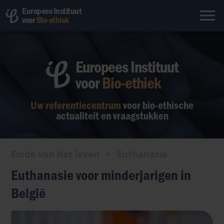
Europees Instituut
voor
Bio-ethiek
Europees Instituut
voor
Bio-ethiek
Uw referentiecentrum
voor bio-ethische
actualiteit en vraagstukken
Einde van het leven
•
Euthanasie
Euthanasie voor minderjarigen in
België