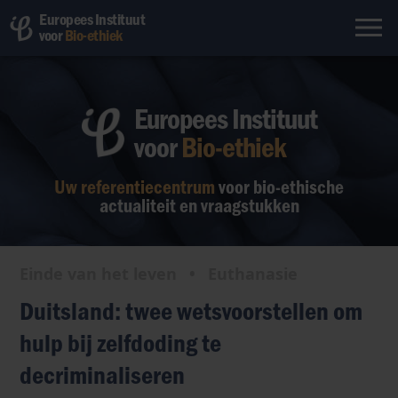
Europees Instituut
voor
Bio-ethiek
Europees Instituut
voor
Bio-ethiek
Uw referentiecentrum
voor bio-ethische
actualiteit en vraagstukken
Einde van het leven
•
Euthanasie
Duitsland: twee wetsvoorstellen om
hulp bij zelfdoding te
decriminaliseren