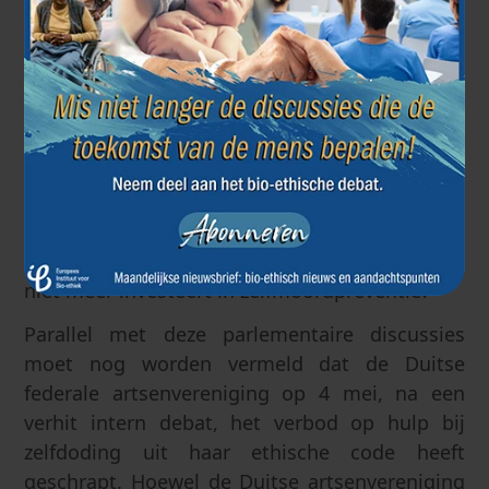
van zwakte een eind aan hun leven willen
maken, in staat stellen dit in een korte tijd te
doen, en dat met de hulp van de samenleving.
Als hulp bij zelfdoding die snelle, doeltreffende
en goedkope oplossing blijkt te zijn, hoe staan
we dan tegenover het vele werk dat wordt
verricht door verenigingen die zelfmoord willen
helpen voorkomen? Zou het toestaan van hulp
bij zelfdoding er niet toe leiden dat de overheid
niet meer investeert in zelfmoordpreventie?
Parallel met deze parlementaire discussies
moet nog worden vermeld dat de Duitse
federale artsenvereniging op 4 mei, na een
verhit intern debat, het verbod op hulp bij
zelfdoding uit haar ethische code heeft
geschrapt. Hoewel de Duitse artsenvereniging