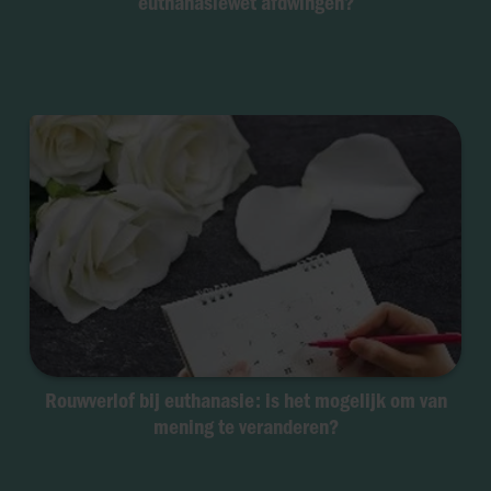
euthanasiewet afdwingen?
Rouwverlof bij euthanasie: is het mogelijk om van
mening te veranderen?