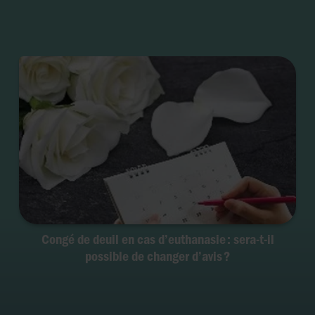
Congé de deuil en cas d’euthanasie : sera-t-il
possible de changer d’avis ?