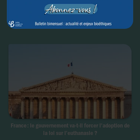
Elargissement de l’euthanasie aux troubles mentaux :
le Canada va-t-il se raviser ?
France : le gouvernement va-t-il forcer l’adoption de
la loi sur l’euthanasie ?