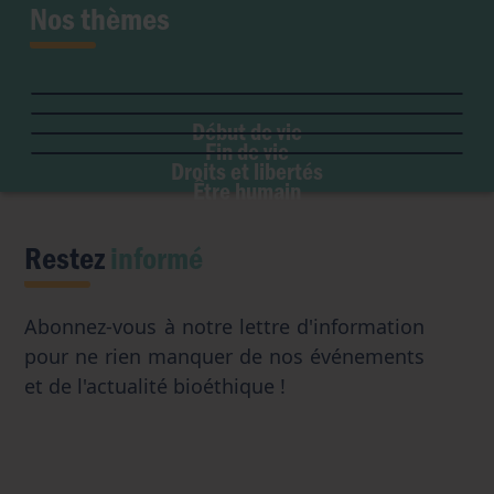
Nos thèmes
Fertilité et grossesse
PMA
Soins palliatifs
Maladie & handicap
Embryon
Liberté de conscience
Euthanasie
Genre & sexualité
GPA
Début de vie
Liberté institutionnelle
Don d'organes
Fin de vie
Eugénisme
Avortement
Accès aux origines
Droits et libertés
Transhumanisme
Être humain
Intelligence artificielle
Restez
informé
Abonnez-vous à notre lettre d'information
pour ne rien manquer de nos événements
et de l'actualité bioéthique !