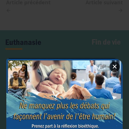
Article précédent
Article suivant
←
→
Fin de vie
Euthanasie
✕