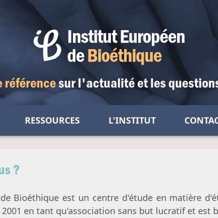
Institut Européen
de
Bioéthique
e référence
sur l'actualité
et les question
RESSOURCES
L'INSTITUT
CONTA
t de vie
Actualités
Qui sommes-nous ?
Fertilité et grossesse
e vie
Dossiers
Notre équipe
us ?
Procréation Médicalement Assistée
Soins palliatifs
s et libertés
Événements
Comité scientifique
Embryon
Euthanasie & suicide assisté
Liberté de conscience
 humain
Comité d'honneur
 de Bioéthique est un centre d'étude en matière d'
Gestation Pour Autrui
Don d'organes
Liberté des institutions
Maladie & handicap
Notre charte
 2001 en tant qu'association sans but lucratif et est 