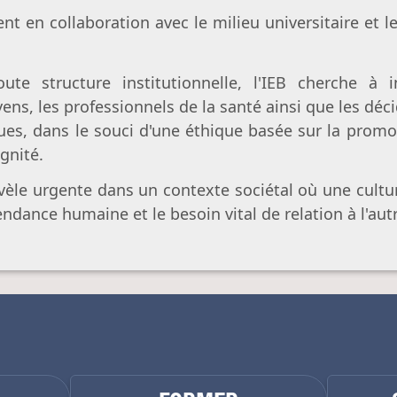
Avortement
Filiation & accès aux origines
Genre & sexualité
ent en collaboration avec le milieu universitaire et 
Eugénisme
Transhumanisme
te structure institutionnelle, l'IEB cherche à i
oyens, les professionnels de la santé ainsi que les déc
Intelligence artificielle
ues, dans le souci d'une éthique basée sur la prom
gnité.
vèle urgente dans un contexte sociétal où une culture
ndance humaine et le besoin vital de relation à l'aut