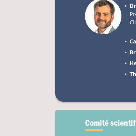
Dr
Pr
Cl
Ca
Br
He
Th
Comité scienti