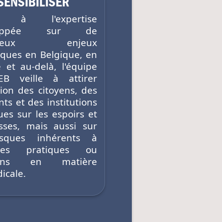
SENSIBILISER
e à l'expertise
loppée sur de
breux enjeux
iques en Belgique, en
 et au-delà, l'équipe
EB veille à attirer
tion des citoyens, des
ts et des institutions
ues sur les espoirs et
ses, mais aussi sur
isques inhérents à
ines pratiques ou
sions en matière
icale.