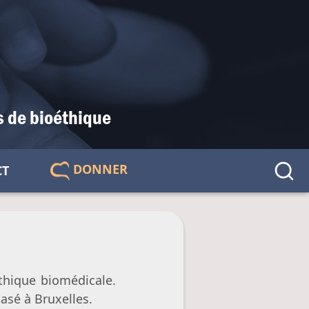
s de bioéthique
DONNER
CT
🇫🇷
éthique biomédicale.
basé à Bruxelles.