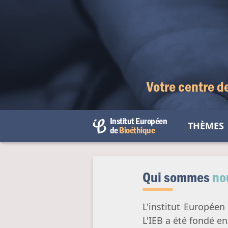
Votre centre d
Institut Européen
THÈMES
de
Bioéthique
Débu
Fin d
Qui sommes
no
Droit
Être
L'institut Européen
L'IEB a été fondé en