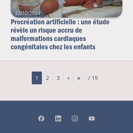
22/10/2024
Procréation artificielle : une étude
révèle un risque accru de
malformations cardiaques
congénitales chez les enfants
1
2
3
›
»
/ 19