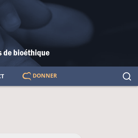
s de bioéthique
DONNER
CT
🇫🇷