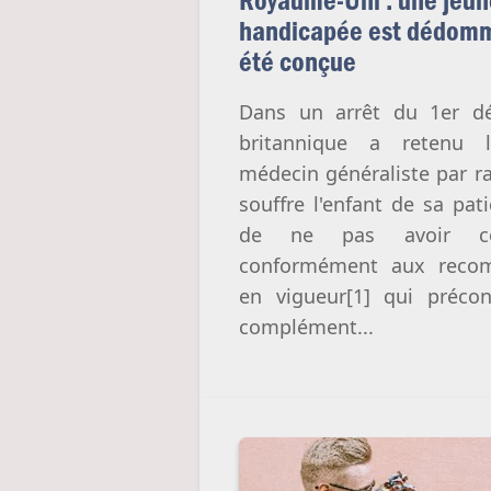
handicapée est dédomm
été conçue
Dans un arrêt du 1er d
britannique a retenu l
médecin généraliste par r
souffre l'enfant de sa pati
de ne pas avoir con
conformément aux recom
en vigueur[1] qui préco
complément...