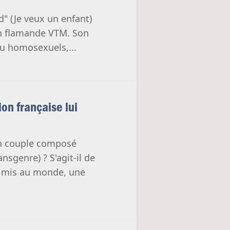
d" (Je veux un enfant)
ion flamande VTM. Son
ou homosexuels,...
n française lui
'un couple composé
genre) ? S'agit-il de
'a mis au monde, une