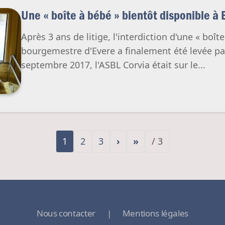
Une « boîte à bébé » bientôt disponible à 
Après 3 ans de litige, l'interdiction d'une « boît
bourgemestre d'Evere a finalement été levée par 
septembre 2017, l'ASBL Corvia était sur le...
1
2
3
›
»
/ 3
Nous contacter
|
Mentions légales