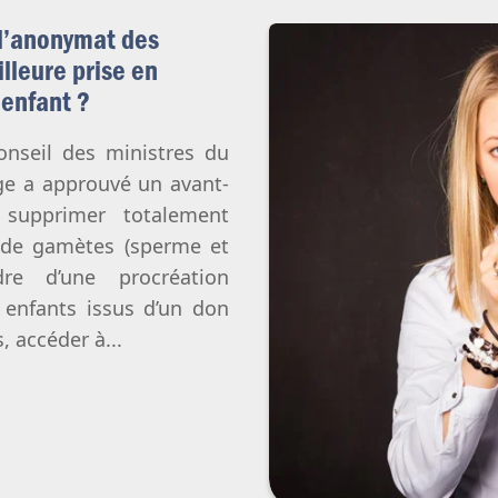
Avortement
Filiation & accès aux origines
Genre & sexualité
 l’anonymat des
Eugénisme
lleure prise en
’enfant ?
Transhumanisme
Intelligence artificielle
Conseil des ministres du
ge a approuvé un avant-
 supprimer totalement
 de gamètes (sperme et
re d’une procréation
es enfants issus d’un don
, accéder à...