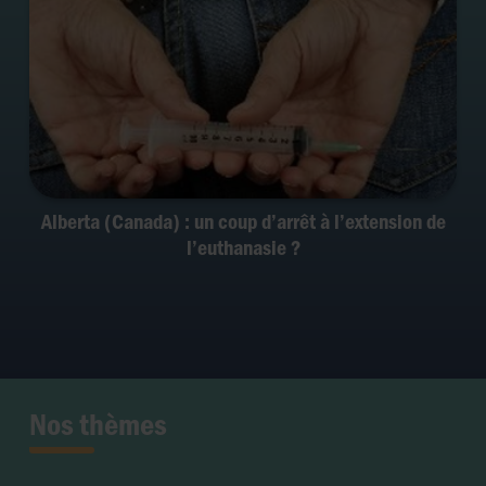
Alberta (Canada) : un coup d’arrêt à l’extension de
l’euthanasie ?
Nos thèmes
Fertilité et grossesse
PMA
Soins palliatifs