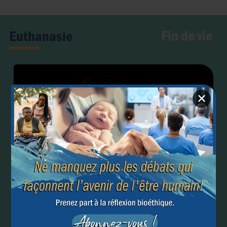
Fin de vie
Euthanasie
✕
Elargissement de l’euthanasie aux troubles mentaux :
le Canada va-t-il se raviser ?