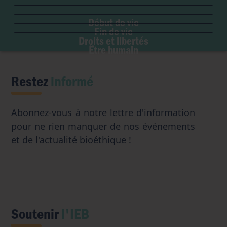
Maladie & handicap
Embryon
Liberté de conscience
Euthanasie
Genre & sexualité
GPA
Début de vie
Liberté institutionnelle
Don d'organes
Fin de vie
Eugénisme
Avortement
Accès aux origines
Droits et libertés
Transhumanisme
Être humain
Intelligence artificielle
Restez
informé
Abonnez-vous à notre lettre d'information
pour ne rien manquer de nos événements
et de l'actualité bioéthique !
Soutenir
l'IEB