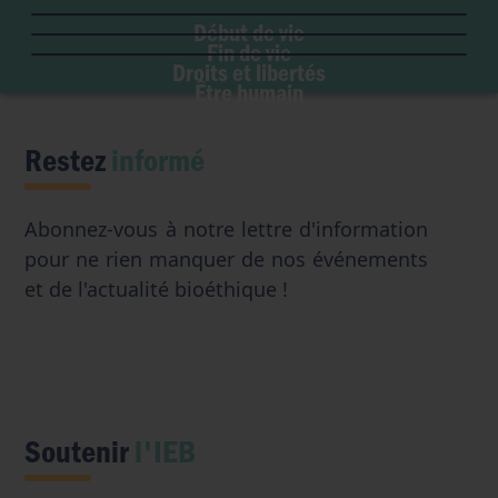
Liberté de conscience
Euthanasie
Genre & sexualité
GPA
Début de vie
Liberté institutionnelle
Don d'organes
Fin de vie
Eugénisme
Avortement
Accès aux origines
Droits et libertés
Transhumanisme
Être humain
Intelligence artificielle
Restez
informé
Abonnez-vous à notre lettre d'information
pour ne rien manquer de nos événements
et de l'actualité bioéthique !
Soutenir
l'IEB