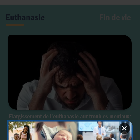
Fin de vie
Euthanasie
Elargissement de l’euthanasie aux troubles mentaux :
le Canada va-t-il se raviser ?
✕