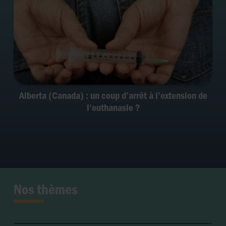
Alberta (Canada) : un coup d’arrêt à l’extension de
l’euthanasie ?
Nos thèmes
Fertilité et grossesse
PMA
Soins palliatifs
Maladie & handicap
Embryon