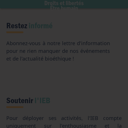
Accès aux origines
Droits et libertés
Transhumanisme
Être humain
Intelligence artificielle
Restez
informé
Abonnez-vous à notre lettre d'information
pour ne rien manquer de nos événements
et de l'actualité bioéthique !
Soutenir
l'IEB
Pour déployer ses activités, l'IEB compte
uniquement sur l'enthousiasme et la