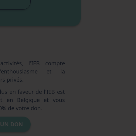
elle
ctivités, l'IEB compte
'enthousiasme et la
s privés.
us en faveur de l'IEB est
ent en Belgique et vous
0% de votre don.
 UN DON