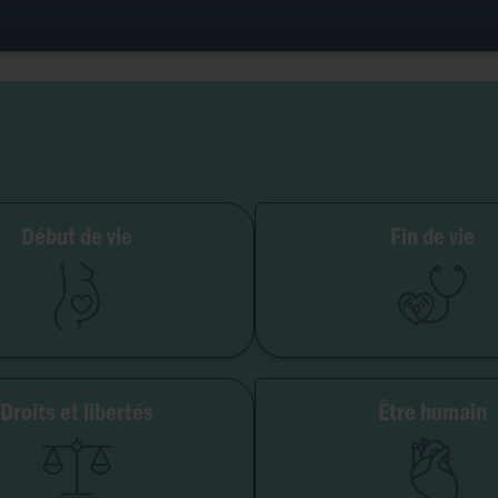
ilité et grossesse
Début de vie
Fin de vie
PMA
Soins palliatifs
Embryon
Euthanasie
GPA
Don d'organes
Avortement
Maladie & handi
Droits et libertés
Être humain
erté de conscience
Genre & sexua
té institutionnelle
Eugéni
Accès aux origines
Transhumani