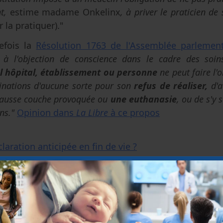
nt,
estime madame Onkelinx
, à priver le praticien de
 la pratiquer)."
efois la
Résolution 1763 de l'Assemblée parlement
t à l'objection de conscience dans le cadre des soi
l hôpital, établissement ou personne
ne peut faire l'ob
minations d'aucune sorte pour son
refus de réaliser,
d'ac
fausse couche provoquée ou
une euthanasie
, ou de s'y 
ons."
Opinion dans
La Libre
à ce propos
laration anticipée en fin de vie ?
 de Bioéthique
|
1 mars 2016