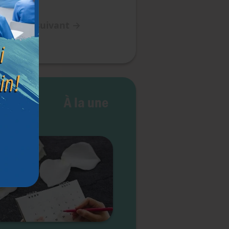
Article suivant
→
e vie
À la une