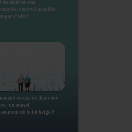
 de deuil en cas
hanasie : sera-t-il possible
anger d’avis ?
hanasie en cas de démence
ée : un nouvel
issement de la loi belge ?