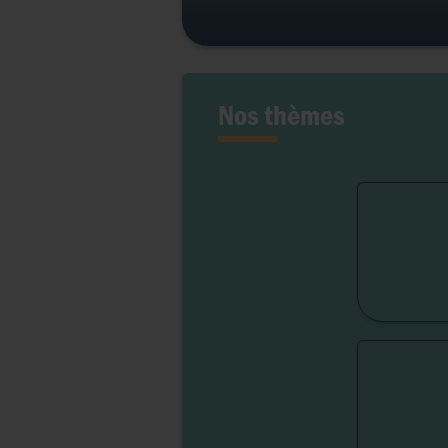
Nos thèmes
Fert
Lib
Liber