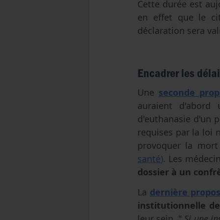
Cette durée est auj
en effet que le c
déclaration sera val
Encadrer les délai
Une
seconde prop
auraient d'abord
d'euthanasie d'un pa
requises par la loi
provoquer la mort
santé
)
. Les médecin
dossier à un confr
La
dernière proposi
institutionnelle d
leur sein. "
Si une in