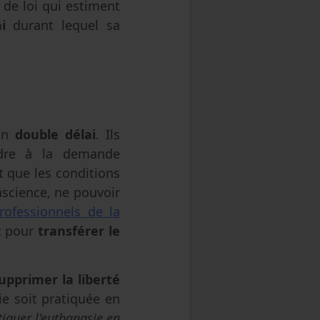
 de loi qui estiment
i
durant lequel sa
 un
double délai
. Ils
re à la demande
nt que les conditions
nscience, ne pouvoir
rofessionnels de la
 pour
transférer le
upprimer la liberté
e soit pratiquée en
tiquer l'euthanasie en