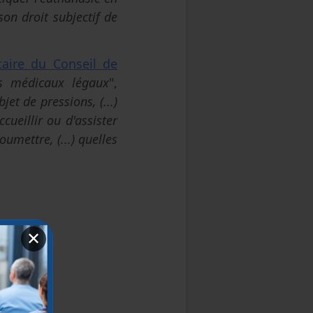
 son droit subjectif de
aire du Conseil de
ns médicaux légaux
",
jet de pressions, (...)
cueillir ou d'assister
soumettre, (...) quelles
✕