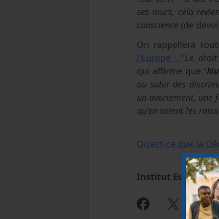
ses murs, cela revie
conscience
(de devoir
On rappellera tout
l'Europe
"
Le droi
qui affirme que "
Nu
ou subir des discri
un avortement, une 
qu'en soient les rais
Qu'est-ce que la Déc
Institut Européen