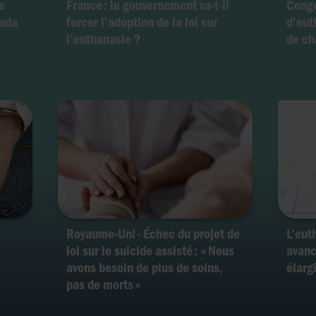
e
France : le gouvernement va-t-il
Congé
nada
forcer l’adoption de la loi sur
d’eut
l’euthanasie ?
de ch
Royaume-Uni - Échec du projet de
L’eut
loi sur le suicide assisté : « Nous
avanc
avons besoin de plus de soins,
élarg
pas de morts »