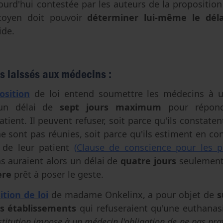
ourd'hui contestée par les auteurs de la proposition
itoyen doit pouvoir
déterminer lui-même le déla
ide.
s laissés aux médecins :
osition
de loi entend soumettre les médecins à
 un délai de
sept jours maximum
pour répond
tient. Il peuvent refuser, soit parce qu'ils constate
 ne sont pas réunies, soit parce qu'ils estiment en co
 de leur patient
(
Clause de conscience pour les p
s auraient alors un délai de
quatre jours
seulement
ère
prêt à poser le geste.
tion de loi
de madame Onkelinx, a pour objet de
s
es établissements
qui refuseraient qu'une euthanasi
stitution impose à un médecin l'obligation de ne pas pra