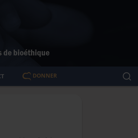
s de bioéthique
DONNER
CT
🇫🇷