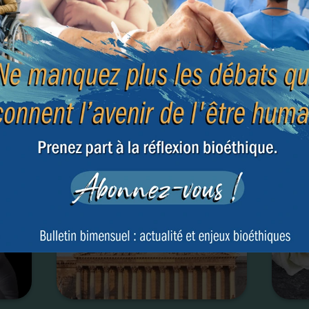
ent
Fin d
asie