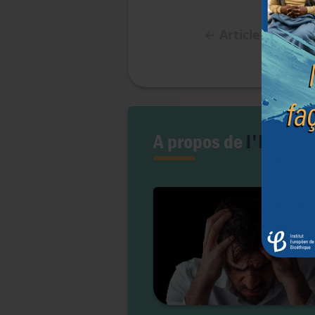
←
Article précéd
A propos de
l'Euthan