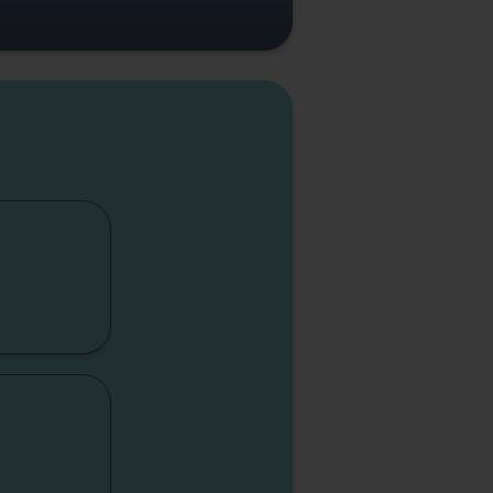
cap
lité
sme
sme