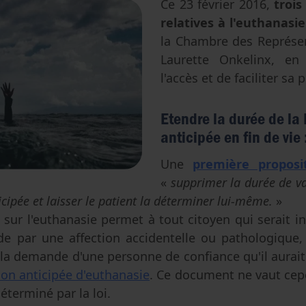
Ce 23 février 2016,
trois
Avortement
Filiation & accès aux origines
Genre & sexualité
relatives à l'euthanasie
Eugénisme
la Chambre des Représ
Laurette Onkelinx, en
Transhumanisme
l'accès et de faciliter sa 
Intelligence artificielle
Etendre la durée de la
anticipée en fin de vie 
Une
première proposi
«
supprimer la durée de va
icipée et laisser le patient la déterminer lui-même.
»
i sur l'euthanasie permet à tout citoyen qui serait in
 de par une affection accidentelle ou pathologique,
 la demande d'une personne de confiance qu'il aura
ion anticipée d'euthanasie
. Ce document ne vaut ce
déterminé par la loi.