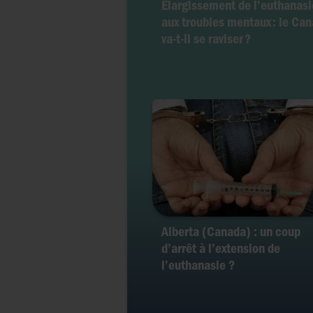
Elargissement de l’euthanasi
aux troubles mentaux : le Ca
va-t-il se raviser ?
Alberta (Canada) : un coup
d’arrêt à l’extension de
l’euthanasie ?