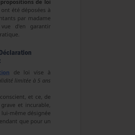
 propositions de loi
ont été déposées à
entants par madame
 vue d'en garantir
pratique.
 Déclaration
:
tion
de loi vise à
lidité limitée à 5 ans
conscient, et ce, de
 grave et incurable,
it lui-même désignée
pendant que pour un