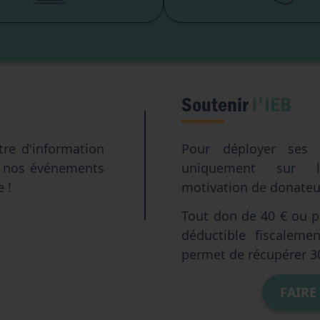
Intelligence artifici
Soutenir
l'IEB
tre d'information
Pour déployer ses a
e nos événements
uniquement sur l
e !
motivation de donateur
Tout don de 40 € ou pl
déductible fiscalem
permet de récupérer 3
FAIRE