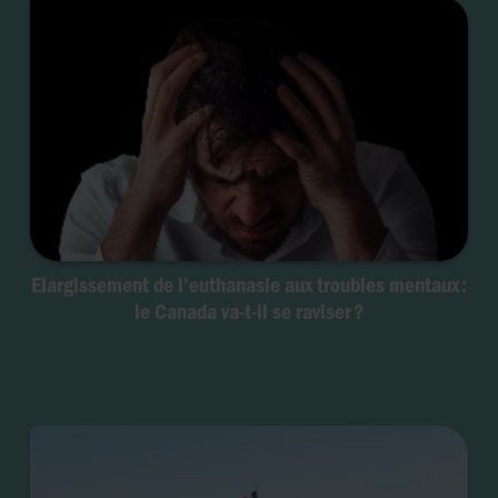
Elargissement de l’euthanasie aux troubles mentaux :
le Canada va-t-il se raviser ?