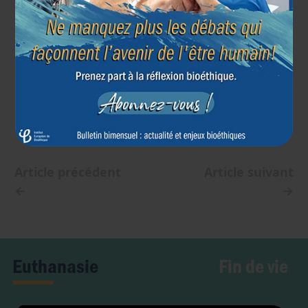
Source : IEB, Belga, et Tertio
Institut Européen de Bioéthique
2 avril 2009
Article précédent
Article suivant
←
→
Fin de vie
Euthanasie