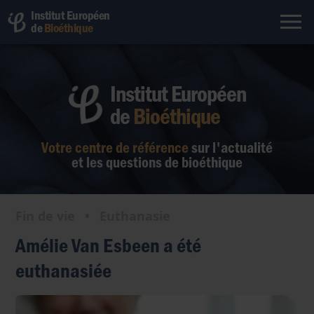
Institut Européen
de
Bioéthique
Institut Européen
de
Bioéthique
Votre centre de référence
sur l'actualité
et les questions de bioéthique
Fin de vie
•
Euthanasie
Amélie Van Esbeen a été
euthanasiée