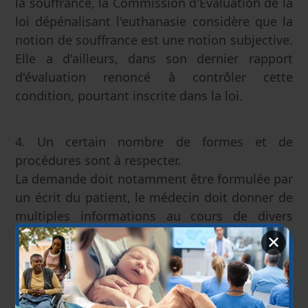
la souffrance, la Commission d'Evaluation de la
loi dépénalisant l'euthanasie considère que la
notion de souffrance est une notion subjective.
Elle a d'ailleurs, dans son dernier rapport
d'évaluation renoncé à contrôler cette
condition, pourtant inscrite dans la loi.
4. Un certain nombre de formes et de
procédures sont à respecter.
La demande doit notamment être formulée par
un écrit du patient, le médecin doit donner de
multiples informations au cours de divers
entretiens, consulter un autre médecin,…
✕
5. L'euthanasie doit être pratiquée par un
médecin.