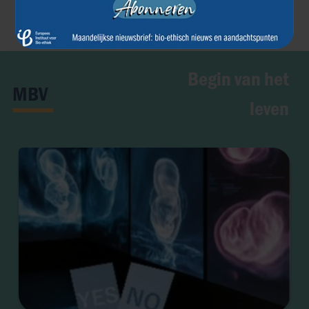
←
→
Begin van het
MBV
leven