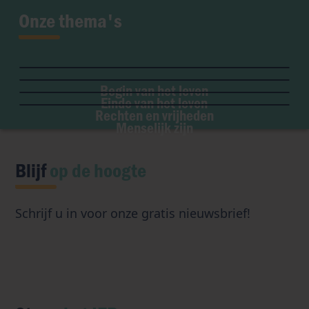
Onze thema's
Zwangerschap
MBV
Palliatieve zorg
Ziekte & handicap
Embryo
Vrijheid van geweten
Euthanasie
Geslacht & seksualiteit
Draagmoederschap
Begin van het leven
Institutionele vrijheid
Orgaandonatie
Einde van het leven
Eugenetica
Abortus
Toegang tot oorsprong
Rechten en vrijheden
Transhumanisme
Menselijk zijn
Kunstmatige intelligentie
Blijf
op de hoogte
Schrijf u in voor onze gratis nieuwsbrief!