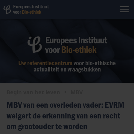
Europees Instituut
voor
Bio-ethiek
Europees Instituut
voor
Bio-ethiek
Uw referentiecentrum
voor bio-ethische
actualiteit en vraagstukken
Begin van het leven
•
MBV
MBV van een overleden vader: EVRM
weigert de erkenning van een recht
om grootouder te worden