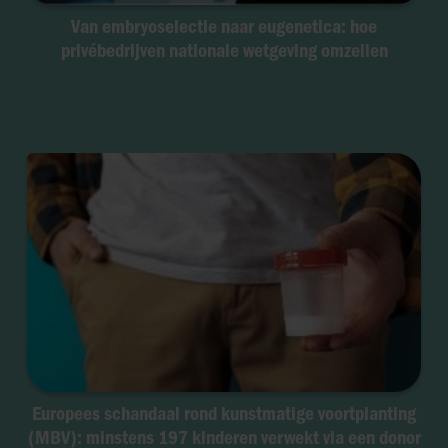
Van embryoselectie naar eugenetica: hoe
privébedrijven nationale wetgeving omzeilen
Europees schandaal rond kunstmatige voortplanting
(MBV): minstens 197 kinderen verwekt via een donor