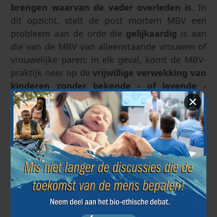
brengen
waarvan de vader overleden is
. In
dit opzicht, stelt de post mortem MBV een
probleem aan de orde die
gelijkaardig
is aan
die van de MBV van alleenstaande vrouwen of
vrouwelijke paren: in elk geval, komt de MBV-
praktijk neer op de
vrijwillige verwekking van
kinderen zonder bekende - of levende -
vaders.
✕
Europees Instituut voor Bio-ethiek
30 december 2019
Vorige artikel
Volgende artikel