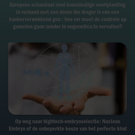
Europees schandaal rond kunstmatige voortplanting
in verband met een donor die drager is van een
kankerverwekkend gen : hoe ver moet de controle op
gameten gaan zonder in eugenetica te vervallen?
Op weg naar hightech-embryoselectie: Nucleus
Embryo of de onbeperkte keuze van het perfecte kind