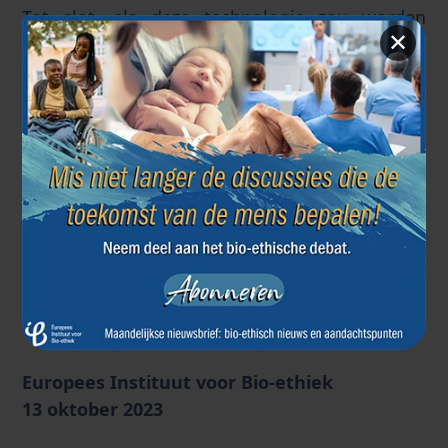
Tot slot, als deze technologie zou worden
✕
ontwikkeld, zou het de
levensvatbaarheidsdrempel voor foetussen
opschuiven. Dit zou de maximale tijdslimieten
voor abortus in twijfel kunnen trekken, die in
sommige landen, zoals Nederland en het
Verenigd Koninkrijk, gebaseerd zijn op de
levensvatbaarheidsdrempel van de foetus. Zal
de technologie die ontwikkeld is om
premature baby's te redden, incidenteel helpen
om de tijd die nodig is om gezonde baby's te
aborteren, te verkorten?
Europees Instituut voor Bio-ethiek
13 oktober 2023