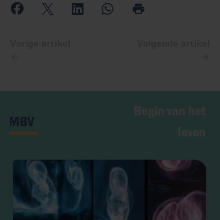
Vorige artikel
Volgende artikel
←
→
Begin van het
MBV
leven