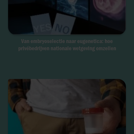
Van embryoselectie naar eugenetica: hoe
privébedrijven nationale wetgeving omzeilen