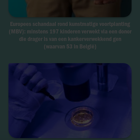
Europees schandaal rond kunstmatige voortplanting
(MBV): minstens 197 kinderen verwekt via een donor
die drager is van een kankerverwekkend gen
(waarvan 53 in België)