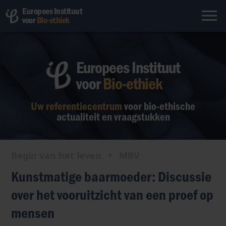
Europees Instituut
voor
Bio-ethiek
Europees Instituut
voor
Bio-ethiek
Uw referentiecentrum
voor bio-ethische
actualiteit en vraagstukken
Begin van het leven
•
MBV
Kunstmatige baarmoeder: Discussie
over het vooruitzicht van een proef op
mensen