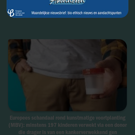
Van embryoselectie naar eugenetica: hoe
privébedrijven nationale wetgeving omzeilen
Europees schandaal rond kunstmatige voortplanting
(MBV): minstens 197 kinderen verwekt via een donor
die drager is van een kankerverwekkend gen