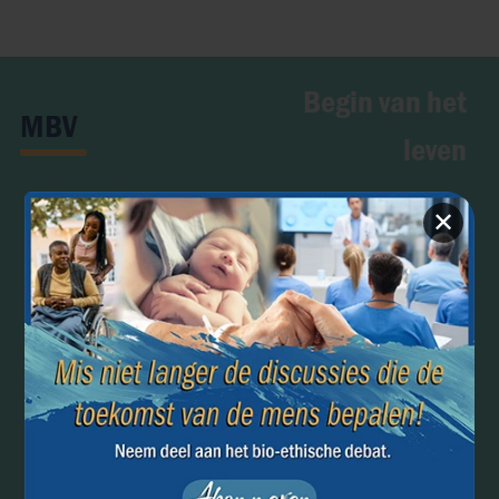
Begin van het
MBV
leven
✕