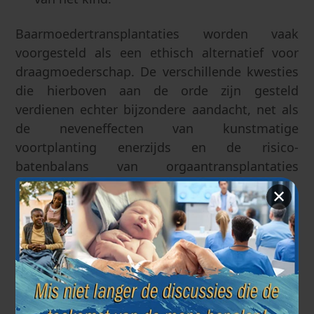
Baarmoedertransplantaties worden vaak
voorgesteld als een ethisch alternatief voor
draagmoederschap. De verschillende kwesties
die hierboven aan de orde zijn gesteld
verdienen echter bijzondere aandacht, net als
de neveneffecten van kunstmatige
voortplanting enerzijds en de risico-
batenbalans van orgaantransplantaties
anderzijds.
✕
Zwangerschap als gevolg van een
baarmoedertransplantatie betekent de
facto in-vitrofertilisatie
, met de bekende
problemen (gevolgen voor het koppel, de
gezondheid van de vrouw, de ouder-kindrelatie
die verbroken kan worden door de inbreng van