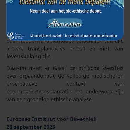
geslachtscellen van buiten het koppel, het lot
van restembryo's, enz.)
Hieraan moet worden toegevoegd dat, vanuit
het oogpunt van de risico-batenbalans,
baarmoedertransplantaties verschillen van alle
andere transplantaties omdat ze
niet van
levensbelang
zijn.
Daarom moet er naast de ethische kwesties
over orgaandonatie de volledige medische en
procreatieve context van
baarmoedertransplantatie het onderwerp zijn
van een grondige ethische analyse.
Europees Instituut voor Bio-ethiek
28 september 2023