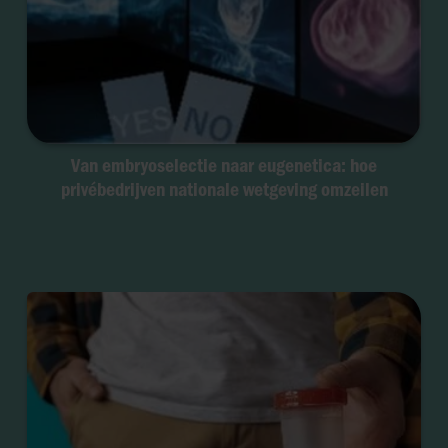
Van embryoselectie naar eugenetica: hoe
privébedrijven nationale wetgeving omzeilen