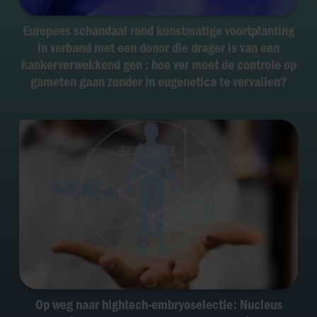
Europees schandaal rond kunstmatige voortplanting
in verband met een donor die drager is van een
kankerverwekkend gen : hoe ver moet de controle op
gameten gaan zonder in eugenetica te vervallen?
Op weg naar hightech-embryoselectie: Nucleus