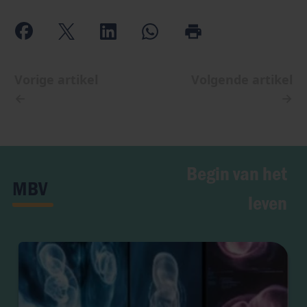
Vorige artikel
Volgende artikel
←
→
Begin van het
MBV
leven