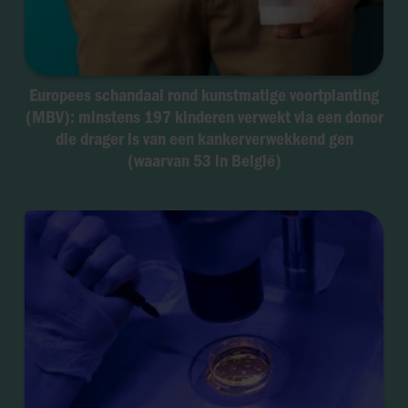
Europees schandaal rond kunstmatige voortplanting
(MBV): minstens 197 kinderen verwekt via een donor
die drager is van een kankerverwekkend gen
(waarvan 53 in België)