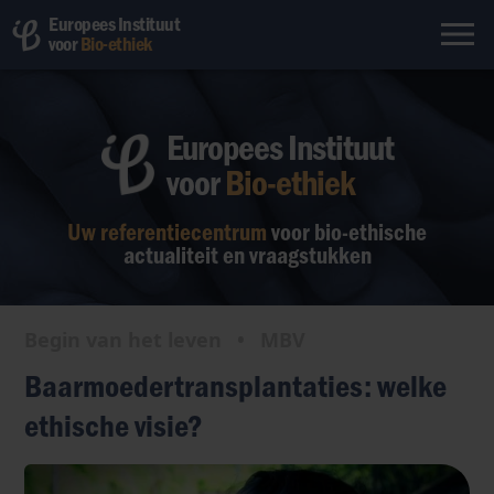
Europees Instituut
voor
Bio-ethiek
Europees Instituut
voor
Bio-ethiek
Uw referentiecentrum
voor bio-ethische
actualiteit en vraagstukken
Begin van het leven
•
MBV
Baarmoedertransplantaties: welke
ethische visie?