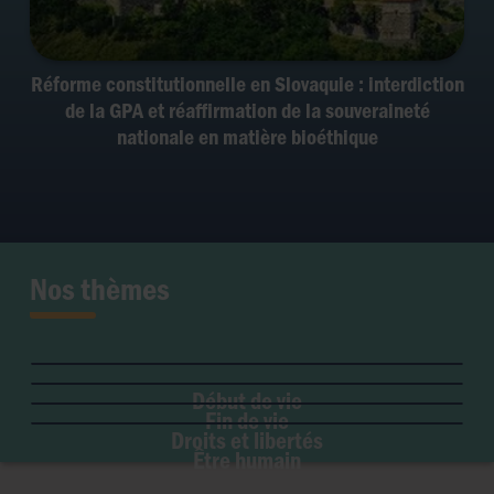
Réforme constitutionnelle en Slovaquie : interdiction
de la GPA et réaffirmation de la souveraineté
nationale en matière bioéthique
Nos thèmes
Fertilité et grossesse
PMA
Soins palliatifs
Maladie & handicap
Embryon
Liberté de conscience
Euthanasie
Genre & sexualité
GPA
Début de vie
Liberté institutionnelle
Don d'organes
Fin de vie
Eugénisme
Avortement
Accès aux origines
Droits et libertés
Transhumanisme
Être humain
Intelligence artificielle