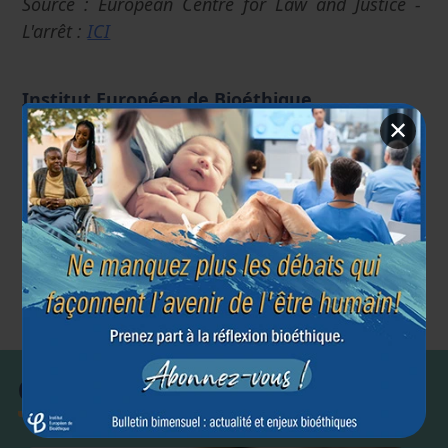
Source : European Centre for Law and Justice -
L'arrêt :
ICI
Institut Européen de Bioéthique
24 janvier 2017
✕
Article précédent
Article suivant
←
→
Début de vie
GPA