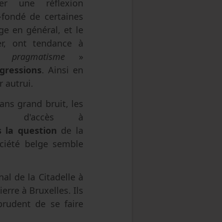
r une réflexion
-fondé de certaines
ge en général, et le
ier, ont tendance à
 «
pragmatisme
»
gressions
. Ainsi en
r autrui.
sans grand bruit, les
ues d'accès à
 la question
de la
ociété belge semble
al de la Citadelle à
erre à Bruxelles. Ils
prudent de se faire