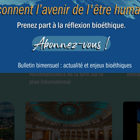
des
Conférence de La Haye : un
Bioét
nouveau coup d’arrêt pour la
dével
reconnaissance de la GPA sur le
nivea
plan international