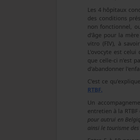
Les 4 hôpitaux con
des conditions prés
non fonctionnel, o
d'âge pour la mère 
vitro (FIV), à sav
L'ovocyte est celui
que celle-ci n'est p
d'abandonner l'enfan
C'est ce qu'expliqu
RTBF.
Un accompagnement
entretien à la RTBF
pour autrui en Belgi
ainsi le tourisme de