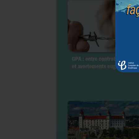
GPA : entre contrats libertici
et avortements eugénistes