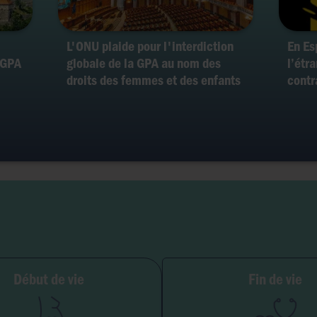
L'ONU plaide pour l'interdiction
En Es
a GPA
globale de la GPA au nom des
l’étr
droits des femmes et des enfants
contr
ilité et grossesse
Début de vie
Fin de vie
PMA
Soins palliatifs
Embryon
Euthanasie