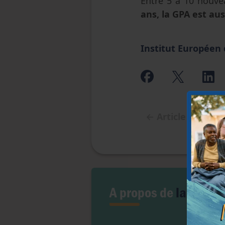
Entre 5 à 10 nouve
ans, la GPA est au
Institut Européen
←
Article précéd
A propos de
la GPA