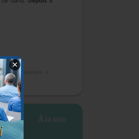
al de Gand.
Depuis 3
✕
Article suivant
→
 vie
À la une