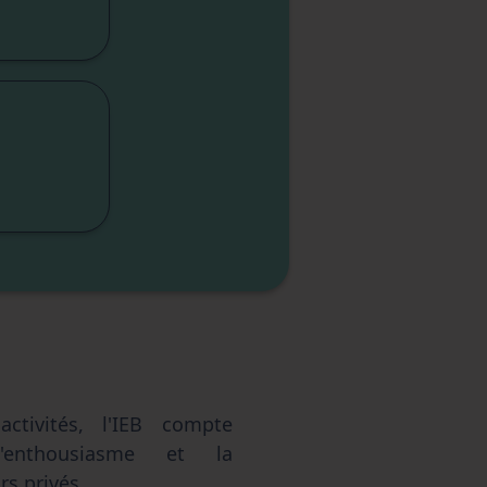
cap
lité
sme
sme
elle
ctivités, l'IEB compte
'enthousiasme et la
s privés.