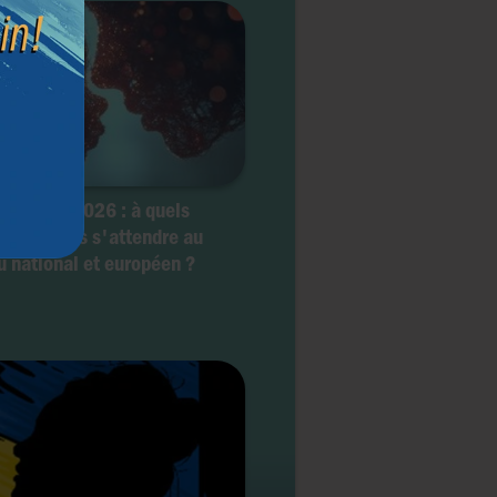
hique en 2026 : à quels
oppements s'attendre au
u national et européen ?