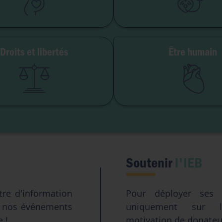
GPA
Don d'organes
Avortement
Maladie & handi
Droits et libertés
Être humain
erté de conscience
Genre & sexua
té institutionnelle
Eugéni
Accès aux origines
Transhumani
Intelligence artifici
Soutenir
l'IEB
tre d'information
Pour déployer ses a
e nos événements
uniquement sur l
e !
motivation de donateur