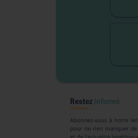
Lib
Liber
Restez
informé
Abonnez-vous à notre let
pour ne rien manquer d
et de l'actualité bioéthiqu