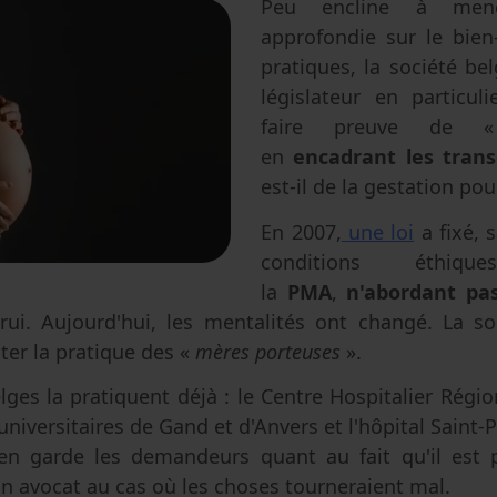
Peu encline à mene
Avortement
Filiation & accès aux origines
Genre & sexualité
approfondie sur le bien
Eugénisme
pratiques, la société bel
législateur en particul
Transhumanisme
faire preuve de
Intelligence artificielle
en
encadrant les trans
est-il de la gestation pou
En 2007,
une loi
a fixé, 
conditions éthiq
la
PMA
,
n'abordant pas
rui. Aujourd'hui, les mentalités ont changé. La s
ter la pratique des «
mères porteuses
».
ges la pratiquent déjà : le Centre Hospitalier Région
universitaires de Gand et d'Anvers et l'hôpital Saint-Pi
en garde les demandeurs quant au fait qu'il est 
on avocat au cas où les choses tourneraient mal.