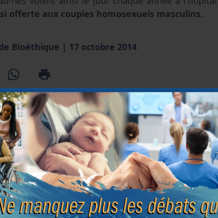
au-nés voient ainsi le jour chaque année à l'hôpit
ssi offerte aux couples homosexuels masculins.
 de Bioéthique
|
17 octobre 2014
ent
Début de