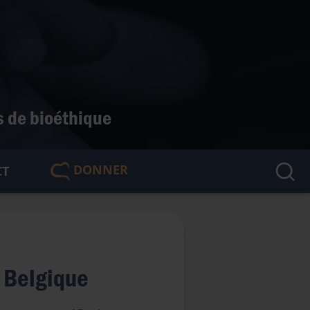
s de bioéthique
DONNER
CT
🇫🇷
n Belgique