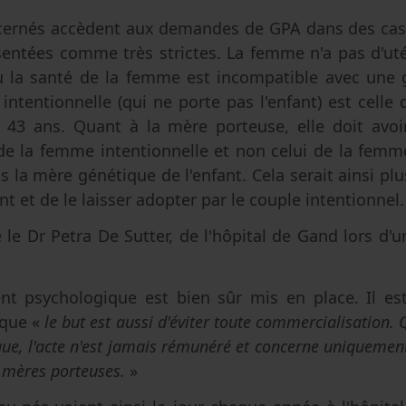
cernés accèdent aux demandes de GPA dans des cas 
entées comme très strictes. La femme n'a pas d'uté
u la santé de la femme est incompatible avec une g
intentionnelle (qui ne porte pas l'enfant) est celle 
oir 43 ans. Quant à la mère porteuse, elle doit avo
 de la femme intentionnelle et non celui de la fem
as la mère génétique de l'enfant. Cela serait
ainsi plus
t et de le laisser adopter par le couple intentionnel.
e le Dr Petra De Sutter, de l'hôpital de Gand lors d'u
 psychologique est bien sûr mis en place. Il est
 que «
le but est aussi d'éviter toute commercialisation. 
que, l'acte n'est jamais rémunéré et concerne uniquement
s mères porteuses.
»