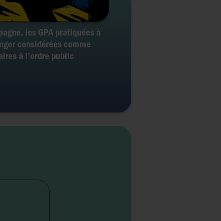
pagne, les GPA pratiquées à
anger considérées comme
aires à l’ordre public