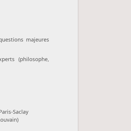
questions majeures
perts (philosophe,
Paris-Saclay
CLouvain)