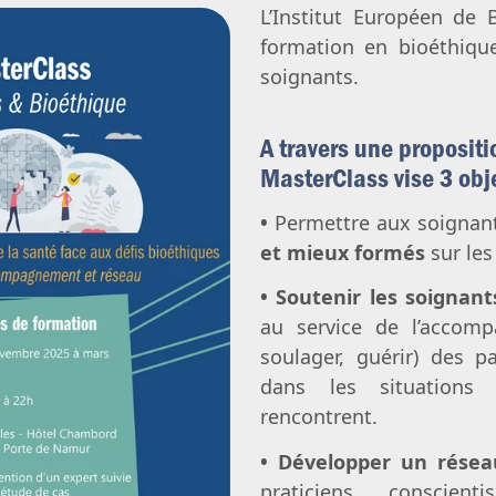
Avortement
Filiation & accès aux origines
Genre & sexualité
L’Institut Européen de 
formation en bioéthiqu
Eugénisme
soignants.
Transhumanisme
Intelligence artificielle
A travers une propositi
MasterClass vise 3 obje
•
Permettre aux soignant
et mieux formés
sur le
• Soutenir les soignant
au service de l’accomp
soulager, guérir) des 
dans les situations b
rencontrent.
• Développer un résea
praticiens conscien