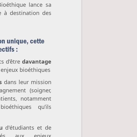
Bioéthique lance sa
e à destination des
on unique, cette
ctifs :
s d’être
davantage
s enjeux bioéthiques
s
dans leur mission
agnement (soigner,
patients, notamment
ioéthiques qu’ils
u
d'étudiants et de
tisés aux enjeux