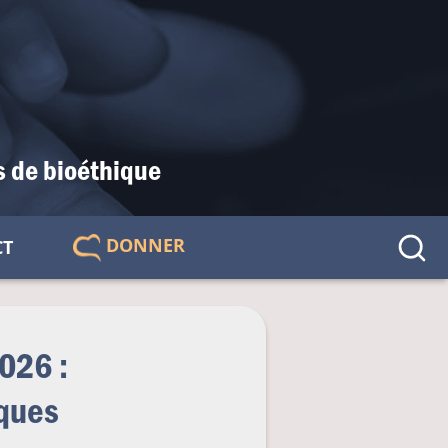
s de bioéthique
DONNER
CT
🇫🇷
026 :
iques