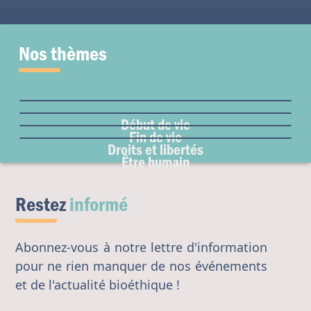
Nos thèmes
Fertilité et grossesse
PMA
Soins palliatifs
Maladie & handicap
Embryon
Liberté de conscience
Euthanasie
Genre & sexualité
GPA
Début de vie
Liberté institutionnelle
Don d'organes
Fin de vie
Eugénisme
Avortement
Accès aux origines
Droits et libertés
Transhumanisme
Être humain
Intelligence artificielle
Restez
informé
Abonnez-vous à notre lettre d'information
pour ne rien manquer de nos événements
et de l'actualité bioéthique !