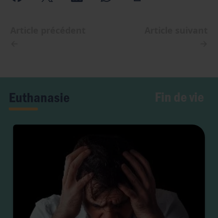
Article précédent
Article suivant
←
→
Fin de vie
Euthanasie