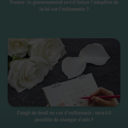
France : le gouvernement va-t-il forcer l’adoption de
la loi sur l’euthanasie ?
Congé de deuil en cas d’euthanasie : sera-t-il
possible de changer d’avis ?