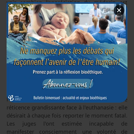
voir combien l'appréciation du médecin est
✕
déterminante quant à la volonté du patient et
à son seuil de tolérance de la pathologie. Nul
doute que cela n'éloigne encore davantage les
poursuites contre des médecins imprudents.
Mais plus profondément, figer la volonté d'un
patient à celle qu'il a exprimée des années
auparavant, fait fi de la capacité surprenante
de résilience de la personne une fois
confrontée à sa maladie. En l'espèce,
l'évolution de la patiente montrait une
réticence grandissante face à l'euthanasie : elle
désirait à chaque fois reporter le moment fatal.
Les juges l'ont estimée incapable de
manifester consciemment une volonté de