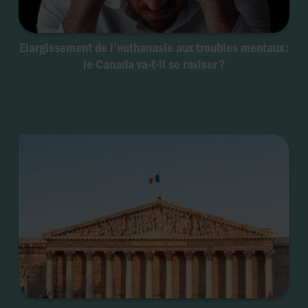
Elargissement de l’euthanasie aux troubles mentaux :
le Canada va-t-il se raviser ?