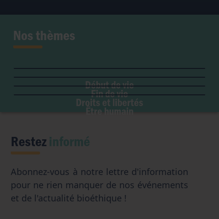
Nos thèmes
Fertilité et grossesse
PMA
Soins palliatifs
Maladie & handicap
Embryon
Liberté de conscience
Euthanasie
Genre & sexualité
GPA
Début de vie
Liberté institutionnelle
Don d'organes
Fin de vie
Eugénisme
Avortement
Accès aux origines
Droits et libertés
Transhumanisme
Être humain
Intelligence artificielle
Restez
informé
Abonnez-vous à notre lettre d'information
pour ne rien manquer de nos événements
et de l'actualité bioéthique !