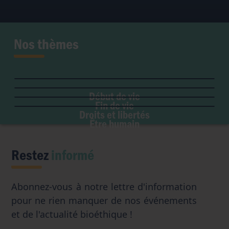
Nos thèmes
Fertilité et grossesse
PMA
Soins palliatifs
Maladie & handicap
Embryon
Liberté de conscience
Euthanasie
Genre & sexualité
GPA
Début de vie
Liberté institutionnelle
Don d'organes
Fin de vie
Eugénisme
Avortement
Accès aux origines
Droits et libertés
Transhumanisme
Être humain
Intelligence artificielle
Restez
informé
Abonnez-vous à notre lettre d'information
pour ne rien manquer de nos événements
et de l'actualité bioéthique !