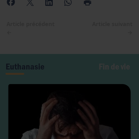
Article précédent
Article suivant
←
→
Fin de vie
Euthanasie