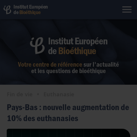
Institut Européen
de
Bioéthique
Institut Européen
de
Bioéthique
Votre centre de référence
sur l'actualité
et les questions de bioéthique
Fin de vie
•
Euthanasie
Pays-Bas : nouvelle augmentation de
10% des euthanasies