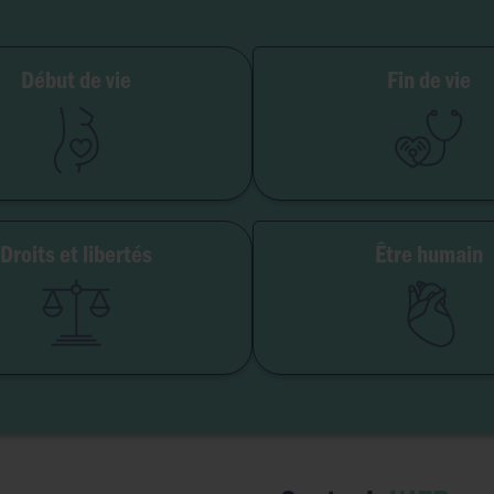
ilité et grossesse
Début de vie
Fin de vie
PMA
Soins palliatifs
Embryon
Euthanasie
GPA
Don d'organes
Avortement
Maladie & handi
Droits et libertés
Être humain
erté de conscience
Genre & sexua
té institutionnelle
Eugéni
Accès aux origines
Transhumani
Intelligence artifici