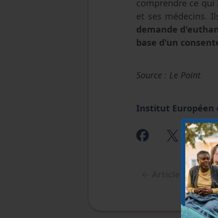
comprendre ce qui l
et ses médecins. Il
demande d'euthana
base d'un consente
Source : Le Point
Institut Européen
←
Article précéd