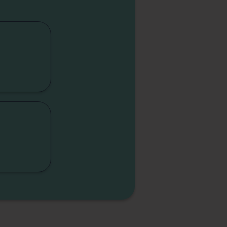
cap
lité
sme
sme
elle