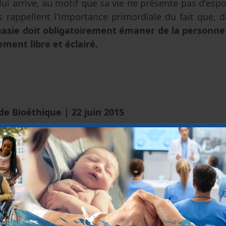
ui arrive, au motif que sa vie ne présente pas d'espo
s rappellent l'importance primordiale du fait que, 
sie doit obligatoirement émaner de la personne 
ment libre et éclairé.
 de Bioéthique
|
22 juin 2015
ent