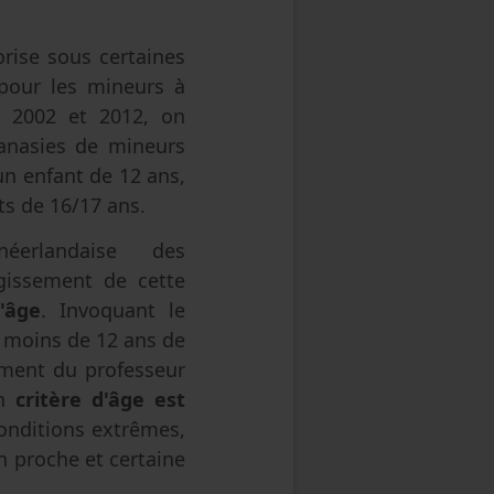
rise sous certaines
 pour les mineurs à
e 2002 et 2012, on
anasies de mineurs
n enfant de 12 ans,
ts de 16/17 ans.
néerlandaise des
rgissement de cette
'âge
. Invoquant le
e moins de 12 ans de
mment du professeur
un
critère d'âge est
onditions extrêmes,
n proche et certaine