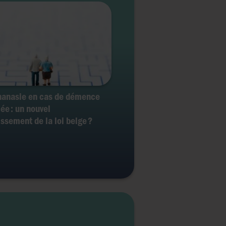
hanasie en cas de démence
ée : un nouvel
issement de la loi belge ?