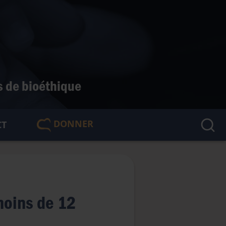
s de bioéthique
DONNER
CT
🇫🇷
moins de 12