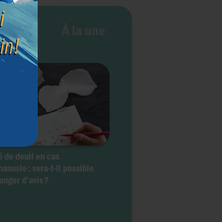
e vie
À la une
 de deuil en cas
hanasie : sera-t-il possible
anger d’avis ?