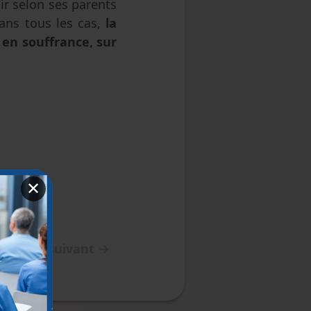
ir selon ses parents
dans tous les cas,
la
en souffrance, sur
✕
Article suivant
→