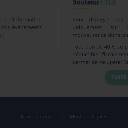
Soutenir
l'IEB
tre d'information
Pour déployer ses a
e nos événements
uniquement sur l
e !
motivation de donateur
Tout don de 40 € ou pl
déductible fiscalem
permet de récupérer 3
FAIRE
Nous contacter
|
Mentions légales