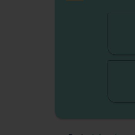
Fert
Lib
Liber