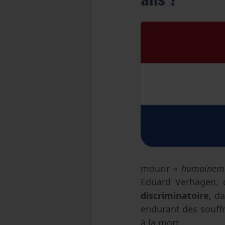
mourir «
humainem
Eduard Verhagen, q
discriminatoire,
da
endurant des souffr
à la mort.