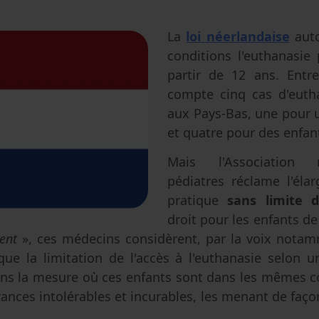
Avortement
Filiation & accès aux origines
Genre & sexualité
Eugénisme
La
loi néerlandaise
auto
conditions l'euthanasie
Transhumanisme
partir de 12 ans. Entr
Intelligence artificielle
compte cinq cas d'euth
aux Pays-Bas, une pour u
et quatre pour des enfan
Mais l'Association 
pédiatres réclame l'éla
pratique
sans limite d
droit pour les enfants d
ent
», ces médecins considèrent, par la voix nota
ue la limitation de l'accès à l'euthanasie selon 
ns la mesure où ces enfants sont dans les mêmes c
ances intolérables et incurables, les menant de faço