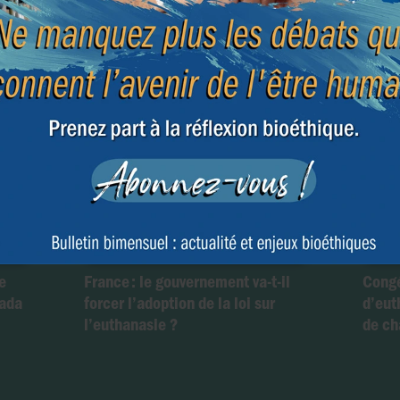
Fin d
asie
e
France : le gouvernement va-t-il
Congé
nada
forcer l’adoption de la loi sur
d’eut
l’euthanasie ?
de ch