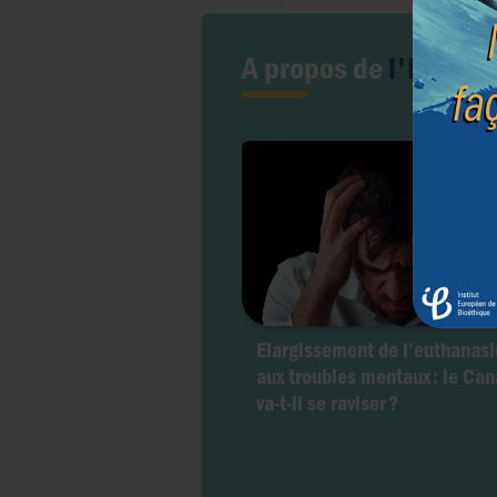
A propos de
l'Euthan
Elargissement de l’euthanasi
aux troubles mentaux : le Ca
va-t-il se raviser ?