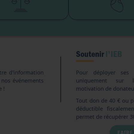
Accès aux origines
Transhumani
Intelligence artifici
Soutenir
l'IEB
tre d'information
Pour déployer ses a
e nos événements
uniquement sur l
e !
motivation de donateur
Tout don de 40 € ou pl
déductible fiscalem
permet de récupérer 3
FAIRE