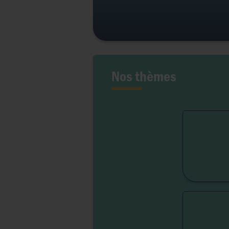
Nos thèmes
Fert
Lib
Liber