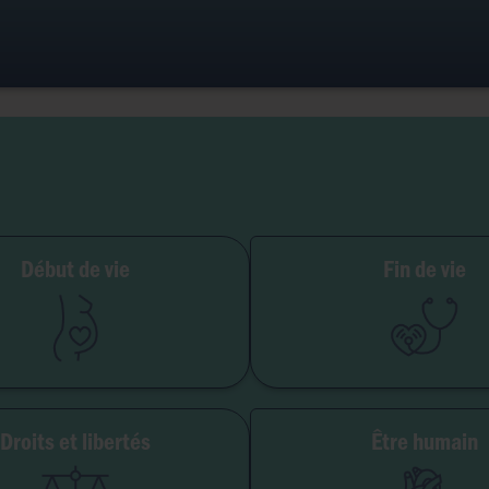
ilité et grossesse
Début de vie
Fin de vie
PMA
Soins palliatifs
Embryon
Euthanasie
GPA
Don d'organes
Avortement
Maladie & handi
Droits et libertés
Être humain
erté de conscience
Genre & sexua
té institutionnelle
Eugéni