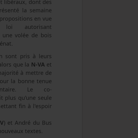
t libéraux, dont des
présenté la semaine
 propositions en vue
e loi autorisant
é une volée de bois
énat.
en sont pris à leurs
alors que la
N-VA
et
majorité à mettre de
pour la bonne tenue
ntaire. Le co-
it plus qu'une seule
ttant fin à l'espoir
V
) et André du Bus
nouveaux textes.