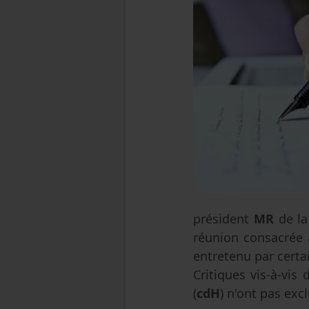
président
MR
de la
réunion consacrée à
entretenu par certa
Critiques vis-à-vis
(
cdH
) n'ont pas ex