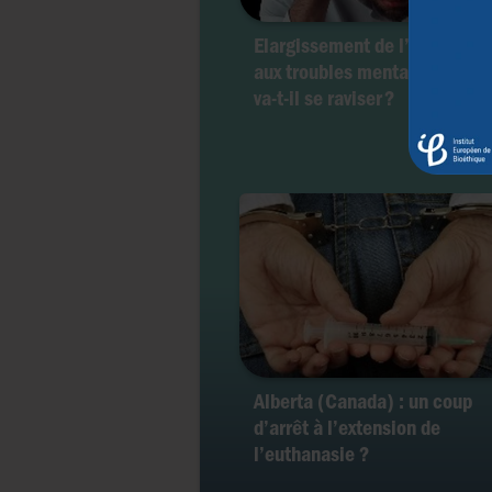
Elargissement de l’euthanasi
aux troubles mentaux : le Ca
va-t-il se raviser ?
Alberta (Canada) : un coup
d’arrêt à l’extension de
l’euthanasie ?