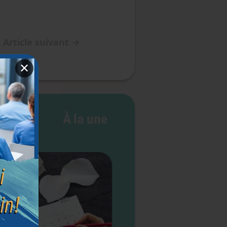
Article suivant
→
✕
e vie
À la une