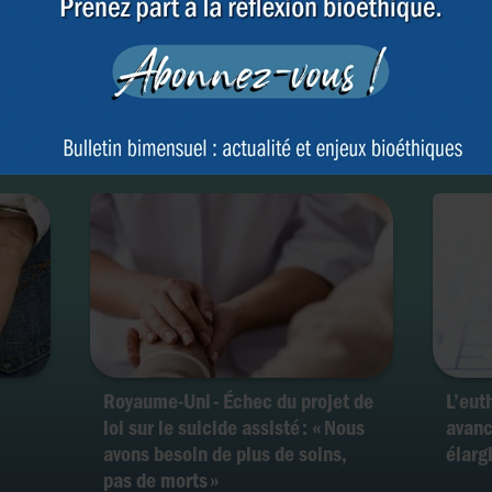
e
France : le gouvernement va-t-il
Congé
nada
forcer l’adoption de la loi sur
d’eut
l’euthanasie ?
de ch
Royaume-Uni - Échec du projet de
L’eut
loi sur le suicide assisté : « Nous
avanc
avons besoin de plus de soins,
élarg
pas de morts »