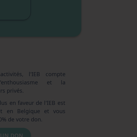
sme
elle
ctivités, l'IEB compte
'enthousiasme et la
s privés.
us en faveur de l'IEB est
ent en Belgique et vous
0% de votre don.
 UN DON