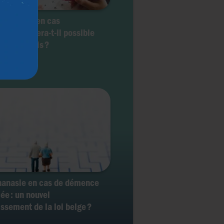
 de deuil en cas
hanasie : sera-t-il possible
anger d’avis ?
hanasie en cas de démence
ée : un nouvel
issement de la loi belge ?