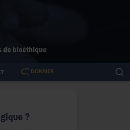
s de bioéthique
DONNER
CT
🇫🇷
lgique ?