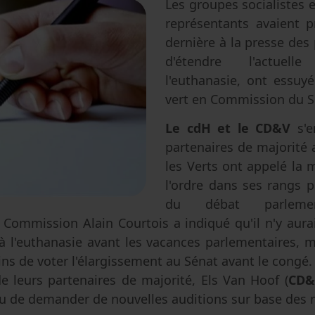
Les groupes socialistes e
Avortement
Filiation & accès aux origines
Genre & sexualité
représentants avaient 
Eugénisme
dernière à la presse des
d'étendre l'actuell
Transhumanisme
l'euthanasie, ont essuy
Intelligence artificielle
vert en Commission du S
Le cdH et le CD&V
s'
partenaires de majorité 
les Verts ont appelé la 
l'ordre dans ses rangs 
du débat parleme
 Commission Alain Courtois a indiqué qu'il n'y aura
 l'euthanasie avant les vacances parlementaires, me
ins de voter l'élargissement au Sénat avant le congé.
 de leurs partenaires de majorité, Els Van Hoof (
CD&
clu de demander de nouvelles auditions sur base des 