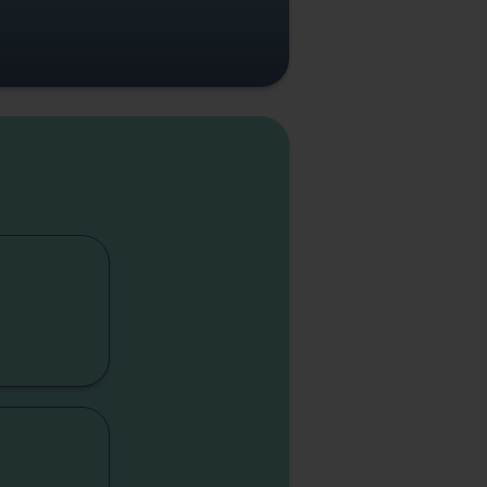
cap
lité
sme