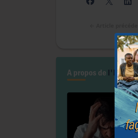
←
Article précéd
A propos de
l'Euthan