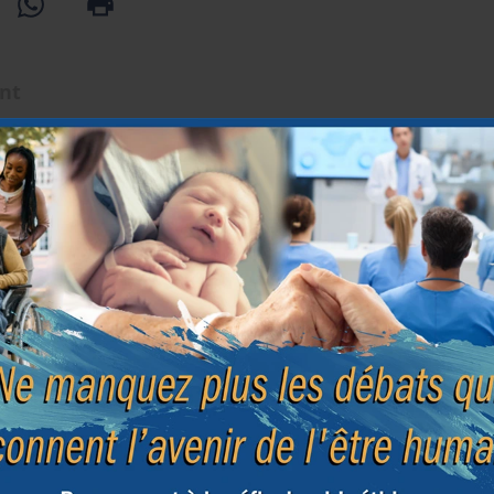
ent
Fin d
asie