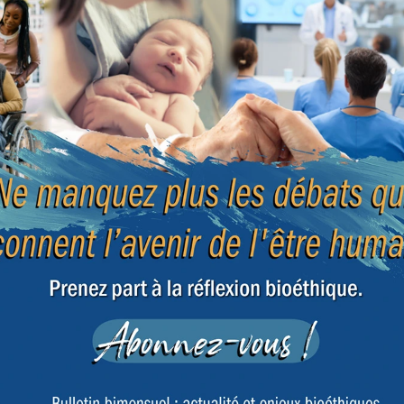
e
France : le gouvernement va-t-il
Congé
nada
forcer l’adoption de la loi sur
d’eut
l’euthanasie ?
de ch