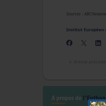
S
ources : ABCNewsne
Institut Européen
←
Article précéd
A propos de
l'Euthan