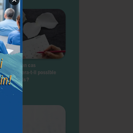
 de deuil en cas
hanasie : sera-t-il possible
anger d’avis ?