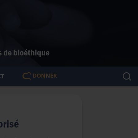
s de bioéthique
DONNER
CT
🇫🇷
orisé