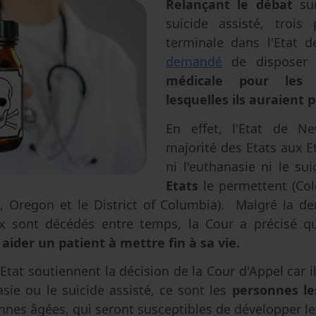
Relançant le débat
sur
Avortement
Filiation & accès aux origines
Genre & sexualité
suicide assisté, trois
Eugénisme
terminale dans l'Etat 
demandé
de disposer
Transhumanisme
médicale pour les 
Intelligence artificielle
lesquelles ils auraient 
En effet, l'Etat de N
majorité des Etats aux Et
ni l'euthanasie ni le su
Etats
le permettent (Co
e, Oregon et le District of Columbia). Malgré la d
x sont décédés entre temps, la Cour a précisé qu
aider un patient à mettre fin à sa vie.
 Etat soutiennent la décision de la Cour d'Appel car i
asie ou le suicide assisté, ce sont les
personnes le
onnes âgées, qui seront susceptibles de développer le