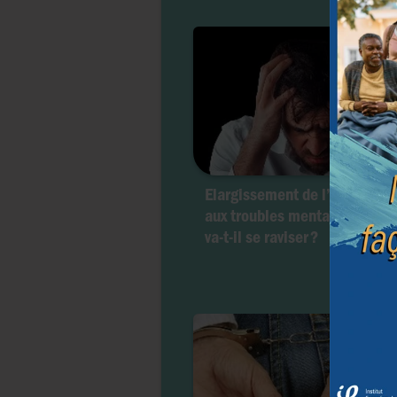
Elargissement de l’euthanasi
aux troubles mentaux : le Ca
va-t-il se raviser ?