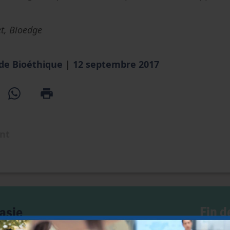
t, Bioedge
 de Bioéthique
|
12 septembre 2017
ent
Fin d
asie