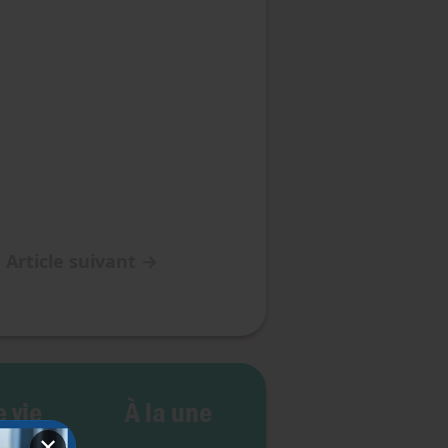
Article suivant
→
e vie
À la une
✕