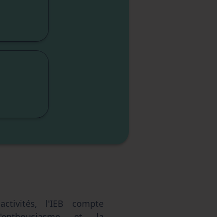
cap
lité
sme
sme
elle
ctivités, l'IEB compte
'enthousiasme et la