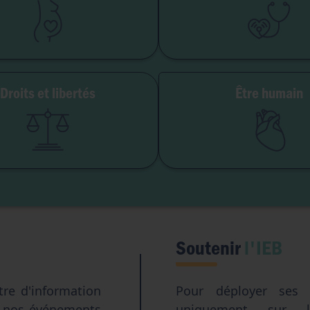
Embryon
Euthanasie
GPA
Don d'organes
Avortement
Maladie & handi
Droits et libertés
Être humain
erté de conscience
Genre & sexua
té institutionnelle
Eugéni
Accès aux origines
Transhumani
Intelligence artifici
Soutenir
l'IEB
tre d'information
Pour déployer ses a
e nos événements
uniquement sur l