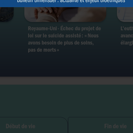
Royaume-Uni - Échec du projet de
L’eut
loi sur le suicide assisté : « Nous
avanc
avons besoin de plus de soins,
élarg
pas de morts »
ilité et grossesse
Début de vie
Fin de vie
PMA
Soins palliatifs