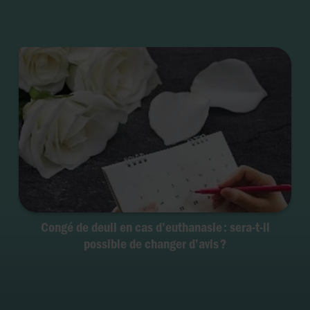
Congé de deuil en cas d’euthanasie : sera-t-il
possible de changer d’avis ?