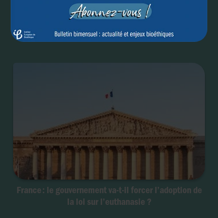
Elargissement de l’euthanasie aux troubles mentaux :
le Canada va-t-il se raviser ?
France : le gouvernement va-t-il forcer l’adoption de
la loi sur l’euthanasie ?