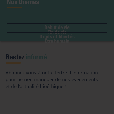
Nos thèmes
Fertilité et grossesse
PMA
Soins palliatifs
Maladie & handicap
Embryon
Liberté de conscience
Euthanasie
Genre & sexualité
GPA
Début de vie
Liberté institutionnelle
Don d'organes
Fin de vie
Eugénisme
Avortement
Accès aux origines
Droits et libertés
Transhumanisme
Être humain
Intelligence artificielle
Restez
informé
Abonnez-vous à notre lettre d'information
pour ne rien manquer de nos événements
et de l'actualité bioéthique !