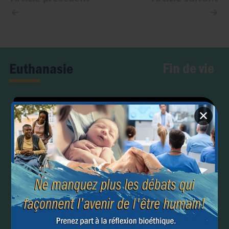
←
→
Fin de vie
Euthanasie
✕