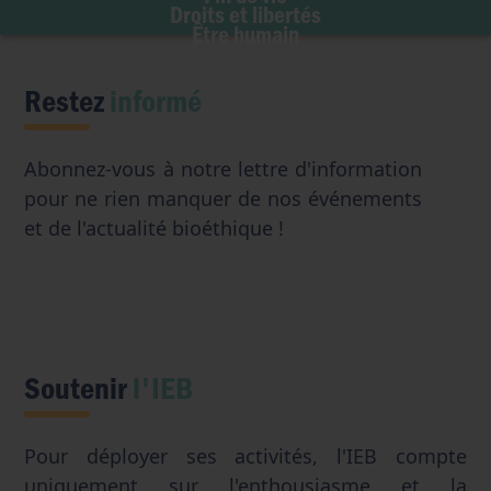
Accès aux origines
Droits et libertés
Transhumanisme
Être humain
Intelligence artificielle
Restez
informé
Abonnez-vous à notre lettre d'information
pour ne rien manquer de nos événements
et de l'actualité bioéthique !
Soutenir
l'IEB
Pour déployer ses activités, l'IEB compte
uniquement sur l'enthousiasme et la