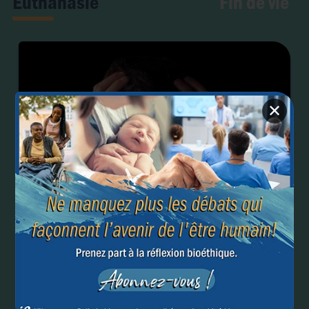
Fin de vie
Euthanasie
✕
Elargissement de l’euthanasie aux troubles mentaux :
le Canada va-t-il se raviser ?