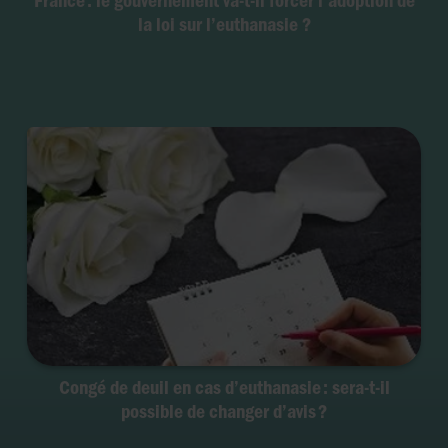
la loi sur l’euthanasie ?
Congé de deuil en cas d’euthanasie : sera-t-il
possible de changer d’avis ?