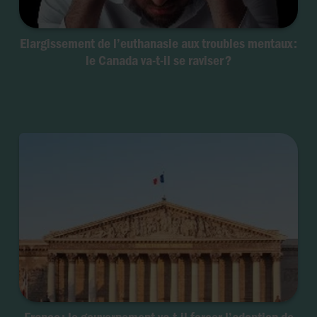
Elargissement de l’euthanasie aux troubles mentaux :
le Canada va-t-il se raviser ?
France : le gouvernement va-t-il forcer l’adoption de