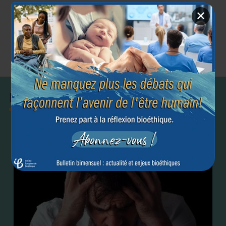
✕
Article précédent
Article suivant
←
→
Fin de vie
Euthanasie