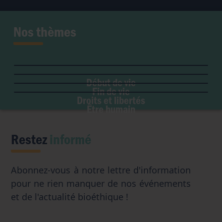
Nos thèmes
Fertilité et grossesse
PMA
Soins palliatifs
Maladie & handicap
Embryon
Liberté de conscience
Euthanasie
Genre & sexualité
GPA
Début de vie
Liberté institutionnelle
Don d'organes
Fin de vie
Eugénisme
Avortement
Accès aux origines
Droits et libertés
Transhumanisme
Être humain
Intelligence artificielle
Restez
informé
Abonnez-vous à notre lettre d'information
pour ne rien manquer de nos événements
et de l'actualité bioéthique !