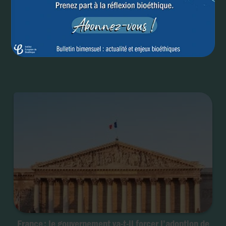
Elargissement de l’euthanasie aux troubles mentaux :
le Canada va-t-il se raviser ?
France : le gouvernement va-t-il forcer l’adoption de