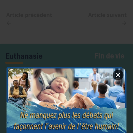
Article précédent
Article suivant
←
→
Fin de vie
Euthanasie
✕