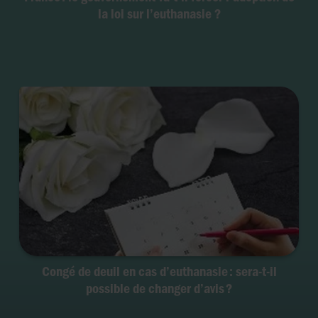
la loi sur l’euthanasie ?
Congé de deuil en cas d’euthanasie : sera-t-il
possible de changer d’avis ?