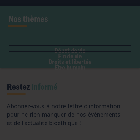
Nos thèmes
Fertilité et grossesse
PMA
Soins palliatifs
Maladie & handicap
Embryon
Liberté de conscience
Euthanasie
Genre & sexualité
GPA
Début de vie
Liberté institutionnelle
Don d'organes
Fin de vie
Eugénisme
Avortement
Accès aux origines
Droits et libertés
Transhumanisme
Être humain
Intelligence artificielle
Restez
informé
Abonnez-vous à notre lettre d'information
pour ne rien manquer de nos événements
et de l'actualité bioéthique !