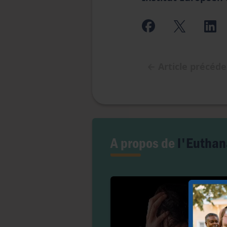
←
Article précéd
A propos de
l'Euthan