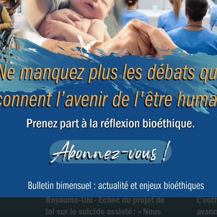
e
France : le gouvernement va-t-il
Congé
nada
forcer l’adoption de la loi sur
d’eut
l’euthanasie ?
de ch
Royaume-Uni - Échec du projet de
L’eut
loi sur le suicide assisté : « Nous
avanc