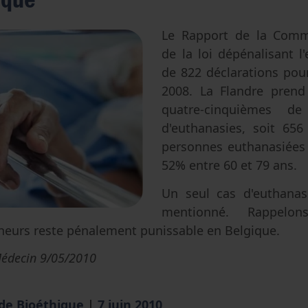
Avortement
Filiation & accès aux origines
Genre & sexualité
Eugénisme
Le Rapport de la Commi
de la loi dépénalisant l'
Transhumanisme
de 822 déclarations pou
Intelligence artificielle
2008. La Flandre pren
quatre-cinquièmes de
d'euthanasies, soit 65
personnes euthanasiées 
52% entre 60 et 79 ans.
Un seul cas d'euthanas
mentionné. Rappelon
ineurs reste pénalement punissable en Belgique.
Médecin 9/05/2010
 de Bioéthique
|
7 juin 2010