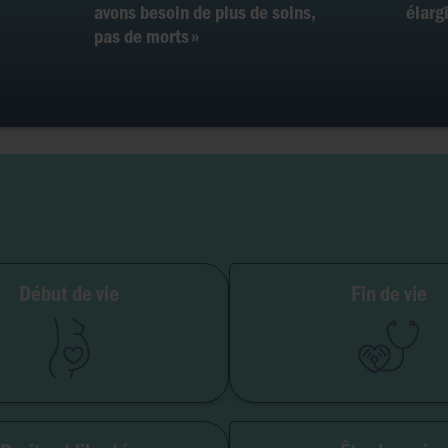
avons besoin de plus de soins,
élarg
pas de morts »
ilité et grossesse
Début de vie
Fin de vie
PMA
Soins palliatifs
Embryon
Euthanasie
GPA
Don d'organes
Avortement
Maladie & handi