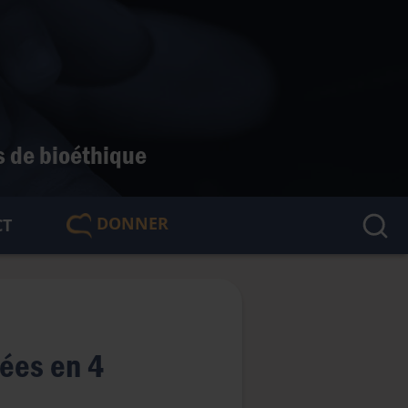
s de bioéthique
DONNER
CT
🇫🇷
ées en 4