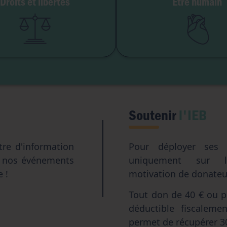
Droits et libertés
Être humain
erté de conscience
Genre & sexua
té institutionnelle
Eugéni
Accès aux origines
Transhumani
Intelligence artifici
Soutenir
l'IEB
tre d'information
Pour déployer ses a
e nos événements
uniquement sur l
e !
motivation de donateur
Tout don de 40 € ou pl
déductible fiscalem
permet de récupérer 3