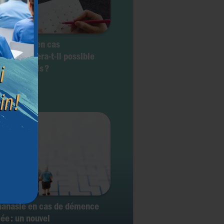
 de deuil en cas
hanasie : sera-t-il possible
anger d’avis ?
hanasie en cas de démence
ée : un nouvel