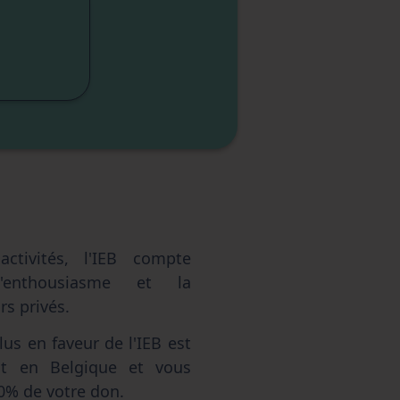
lité
sme
sme
elle
ctivités, l'IEB compte
'enthousiasme et la
s privés.
us en faveur de l'IEB est
ent en Belgique et vous
0% de votre don.