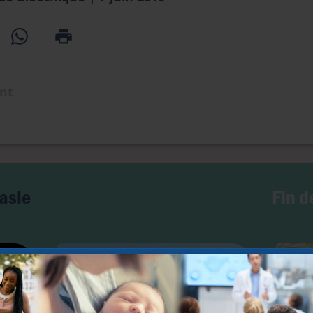
ent
Fin d
asie