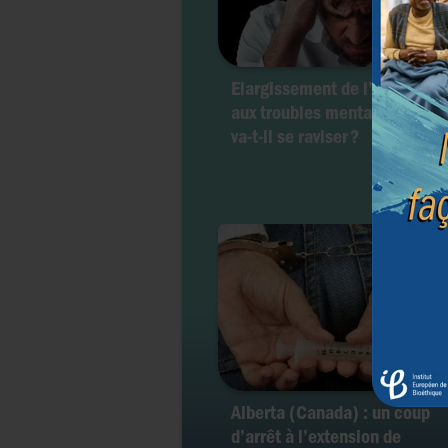
Elargissement de l’euthanasi
aux troubles mentaux : le Ca
va-t-il se raviser ?
Alberta (Canada) : un coup
d’arrêt à l’extension de