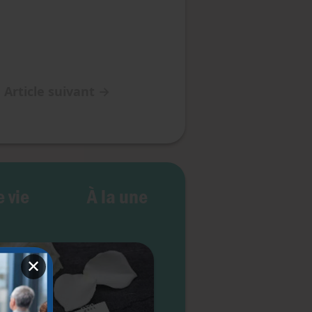
Article suivant
→
e vie
À la une
✕