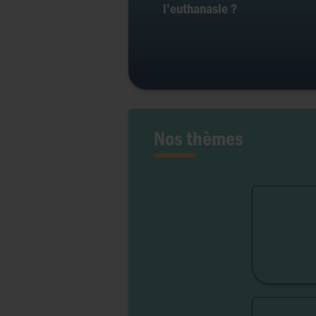
l’euthanasie ?
Nos thèmes
Fert