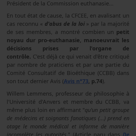
Président de la Commission euthanasie...
En tout état de cause, la CFCEE, en avalisant un
cas reconnu «
d'abus de la loi
» par la majorité
de ses membres, a montré combien un
petit
noyau dur pro-euthanasie, manoeuvrait les
décisions prises par l'organe de
contrôle.
C'est déjà ce qui venait d'être critiqué
par nombre de praticiens et par une partie du
Comité Consultatif de Bioéthique (CCBB) dans
son tout dernier Avis (
Avis n°73
, p.74
).
Willem Lemmens, professeur de philosophie à
l'Université d'Anvers et membre du CCBB, va
même plus loin en affirmant "
qu'un petit groupe
de médecins et soignants fanatiques (...) prend en
otage le monde médical et informe de manière
incomplète les autorités.
" (Article paru dans
De