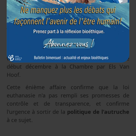
monde médical
».
Il insiste sur le fait que la société n'a encore
jamais eu droit à un débat transparent et
nuancé sur l'euthanasie, alors qu'elle doit
pouvoir entendre les doutes et les questions
des médecins. Une proposition de résolution
visant à l'évaluation de la loi a été déposée
début décembre à la Chambre par Els Van
Hoof.
Cette énième affaire confirme que la loi
euthanasie n'a pas rempli ses promesses de
contrôle et de transparence, et confirme
l'urgence à sortir de la
politique de l'autruche
à ce sujet.