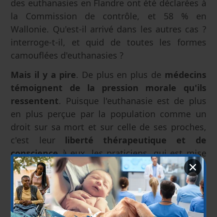
des euthanasies en Flandre ont été déclarées à
la Commission de contrôle, et 58 % en
Wallonie. Qu'est-il arrivé dans les autres cas ?
interroge-t-il, et quid de toutes les formes
camouflées d'euthanasies ?
Mais il y a pire
. De plus en plus de
médecins
témoignent de la pression morale qu'ils
ressentent
. Puisque l'euthanasie est de plus
en plus perçue par la population comme un
droit sur sa mort et sur celle de ses proches,
c'est leur
liberté thérapeutique et de
conscience
à eux, les praticiens, qui est mise
sous pression.
✕
Lemmens qualifie le
lobby d'une «
petite
minorité de médecins fanatiques
»,
présente
au sein de la CFCEE, de «
prise d'otage du