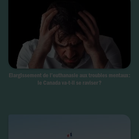
Elargissement de l’euthanasie aux troubles mentaux :
le Canada va-t-il se raviser ?