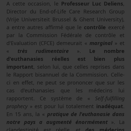
A cette occasion, le
Professeur Luc Deliens
,
Director du End-of-Life Care Research Group
(Vrije Universiteit Brussel & Ghent University),
a entre autres affirmé que le
contrôle
exercé
par la Commission Fédérale de contrôle et
d'Evaluation (CFCE) demeurait «
marginal
» et
«
très rudimentaire
».
Le nombre
d'euthanasies réelles est bien plus
important
, selon lui, que celles reprises dans
le Rapport bisannuel de la Commission. Celle-
ci en effet, ne peut se prononcer que sur les
cas d'euthanasies que les médecins lui
rapportent. Ce système de «
Self-fulfilling
prophecy
» est pour lui totalement
inadéquat
.
En 15 ans, la «
pratique de l'euthanasie dans
notre pays a augmenté énormément
». La
clandestinité est réelle, et
des médecins