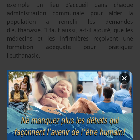
exemple un lieu d'accueil dans chaque
administration communale pour aider la
population à remplir les demandes
d'euthanasie. Il faut aussi, a-t-il ajouté, que les
médecins et les infirmières reçoivent une
formation adéquate pour pratiquer
l'euthanasie.
Source :
Symposium 15 jaar euthanasie
,
✕
11/05/2017, Belga, Knack.
Institut Européen de Bioéthique
8 juin 2017