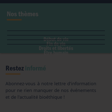
Nos thèmes
Fertilité et grossesse
PMA
Soins palliatifs
Maladie & handicap
Embryon
Liberté de conscience
Euthanasie
Genre & sexualité
GPA
Début de vie
Liberté institutionnelle
Don d'organes
Fin de vie
Eugénisme
Avortement
Accès aux origines
Droits et libertés
Transhumanisme
Être humain
Intelligence artificielle
Restez
informé
Abonnez-vous à notre lettre d'information
pour ne rien manquer de nos événements
et de l'actualité bioéthique !