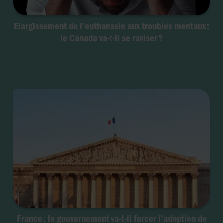
Elargissement de l’euthanasie aux troubles mentaux :
le Canada va-t-il se raviser ?
France : le gouvernement va-t-il forcer l’adoption de