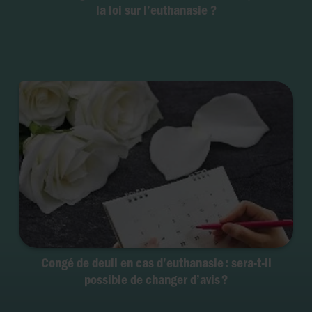
la loi sur l’euthanasie ?
Congé de deuil en cas d’euthanasie : sera-t-il
possible de changer d’avis ?