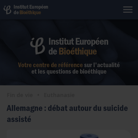
Institut Européen
de
Bioéthique
Institut Européen
de
Bioéthique
Votre centre de référence
sur l'actualité
et les questions de bioéthique
Fin de vie
•
Euthanasie
Allemagne : débat autour du suicide
assisté