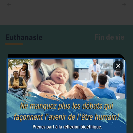
←
→
Fin de vie
Euthanasie
✕
Elargissement de l’euthanasie aux troubles mentaux :