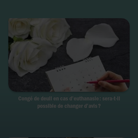
Congé de deuil en cas d’euthanasie : sera-t-il
possible de changer d’avis ?