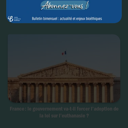
le Canada va-t-il se raviser ?
France : le gouvernement va-t-il forcer l’adoption de
la loi sur l’euthanasie ?