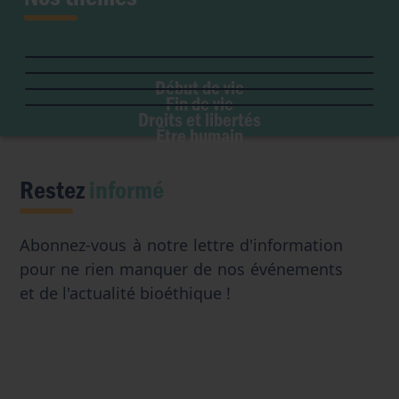
Fertilité et grossesse
PMA
Soins palliatifs
Maladie & handicap
Embryon
Liberté de conscience
Euthanasie
Genre & sexualité
GPA
Début de vie
Liberté institutionnelle
Don d'organes
Fin de vie
Eugénisme
Avortement
Accès aux origines
Droits et libertés
Transhumanisme
Être humain
Intelligence artificielle
Restez
informé
Abonnez-vous à notre lettre d'information
pour ne rien manquer de nos événements
et de l'actualité bioéthique !