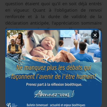
question étaient quoi qu'il en soit déjà entrés
en vigueur. Quant à l'obligation de renvoi
renforcée et à la durée de validité de la
déclaration anticipée, l'appréciation sommaire
fournie par la Cour soulève certaines
✕
interrogations quant à la prise en compte
intégrale du droit européen des droits
fondamentaux.
Rappelons enfin que la Cour constitutionnelle
aura prochainement une nouvelle occasion de
se prononcer au sujet de la législation belge
sur l'euthanasie, à travers la
question
préjudicielle
posée au sujet de l'absence
actuelle de sanction spécifique en cas de
violation des conditions de la « loi
euthanasie ». Cette question intervient dans le