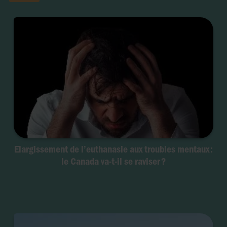
Elargissement de l’euthanasie aux troubles mentaux :
le Canada va-t-il se raviser ?