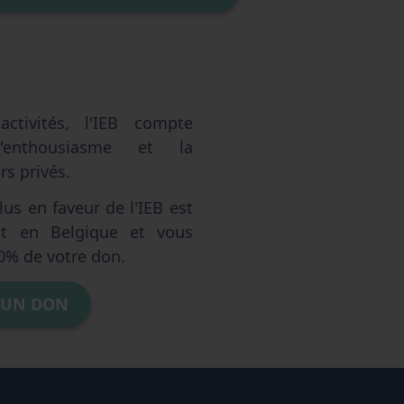
ctivités, l'IEB compte
'enthousiasme et la
s privés.
us en faveur de l'IEB est
ent en Belgique et vous
0% de votre don.
 UN DON