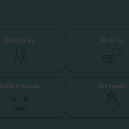
ilité et grossesse
Début de vie
Fin de vie
PMA
Soins palliatifs
Embryon
Euthanasie
GPA
Don d'organes
Avortement
Maladie & handi
Droits et libertés
Être humain
erté de conscience
Genre & sexua
té institutionnelle
Eugéni
Accès aux origines
Transhumani
Intelligence artifici