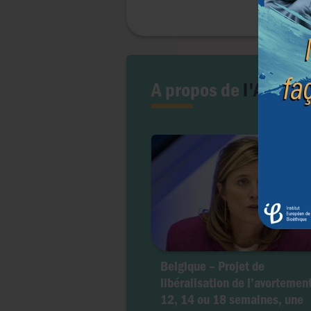
A propos de
l'Avorte
Belgique – Projet de
libéralisation de l’avortement
12, 14 ou 18 semaines, une