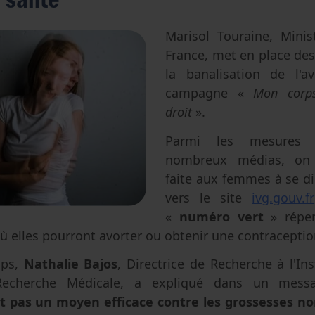
Avortement
Filiation & accès aux origines
Genre & sexualité
Eugénisme
Marisol Touraine, Mini
France, met en place des
Transhumanisme
la banalisation de l'
Intelligence artificielle
campagne «
Mon corp
droit
».
Parmi les mesures 
nombreux médias, on n
faite aux femmes à se di
vers le site
ivg.gouv.fr
«
numéro vert
» réper
 où elles pourront avorter ou obtenir une contraceptio
mps,
Nathalie Bajos
, Directrice de Recherche à l'Ins
Recherche Médicale, a expliqué dans un mes
t pas un moyen efficace contre les grossesses no