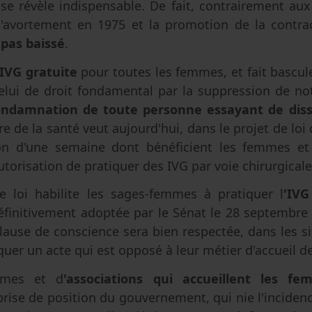
se révèle indispensable. De fait, contrairement aux
l'avortement en 1975 et la promotion de la contra
pas baissé
.
IVG gratuite
pour toutes les femmes, et fait bascule
elui de droit fondamental par la suppression de no
ondamnation de toute personne essayant de di
tre de la santé veut aujourd'hui, dans le projet de lo
ion d'une semaine dont bénéficient les femmes et
utorisation de pratiquer des IVG par voie chirurgicale
 loi habilite les sages-femmes à pratiquer l
'IV
éfinitivement adoptée par le Sénat le 28 septembre 
lause de conscience sera bien respectée, dans les si
quer un acte qui est opposé à leur métier d'accueil de 
mmes et d
'associations qui accueillent les f
prise de position du gouvernement, qui nie l'incide