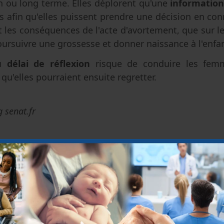
n ou long terme. Elles déplorent qu'une
information
afin qu'elles puissent prendre une décision en con
et les conséquences de l'acte d'avortement, que sur l
ursuivre une grossesse et donner naissance à l'enfan
 délai de réflexion
risque de conduire les fem
 qu'elles pourraient ensuite regretter.
g senat.fr
 de Bioéthique
|
29 septembre 2015
ent