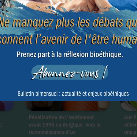
Début de
ment
Pénalisation de l’avortement
Aux P
 :
avant 1990 en Belgique : vers la
déliv
reconnaissance d’un
une p