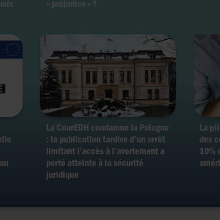
hoix
« préjudice » ?
La CourEDH condamne la Pologne
La pi
lle
: la publication tardive d’un arrêt
des c
limitant l’accès à l’avortement a
10% d
 au
porté atteinte à la sécurité
amér
juridique