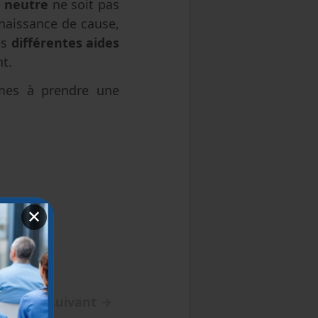
 neutre
ne soit pas
naissance de cause,
es
différentes aides
t.
mes à prendre une
✕
Article suivant
→