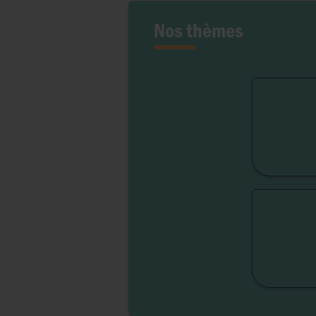
Nos thèmes
Fert
Lib
Liber