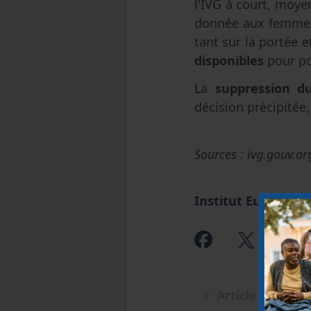
l'IVG à court, moye
donnée aux femmes 
tant sur la portée 
disponibles
pour po
La
suppression du
décision précipitée,
Sources : ivg.gouv.or
Institut Européen
←
Article précéd