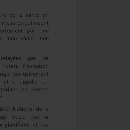
stre de la santé en
 mesures qui visent
avortement par une
s, mon choix, mon
relayées par de
otera l'invitation
riger exclusivement
et à appeler un
toriant les centres
n.
titut National de la
sage vidéo, que
la
n planifiées
, et que