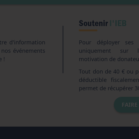
Soutenir
l'IEB
tre d'information
Pour déployer ses a
e nos événements
uniquement sur l
e !
motivation de donateur
Tout don de 40 € ou pl
déductible fiscalem
permet de récupérer 3
FAIRE