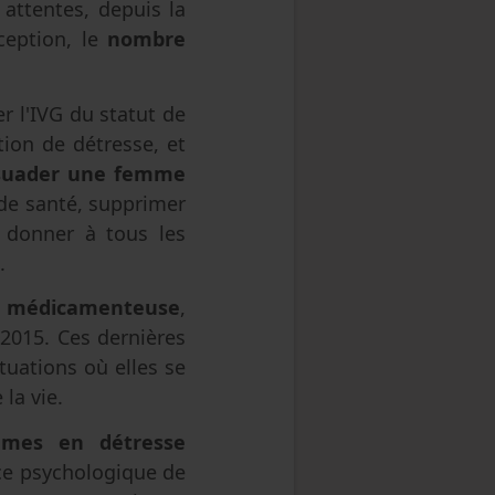
 attentes, depuis la
ception, le
nombre
r l'IVG du statut de
tion de détresse, et
ssuader une femme
i de santé, supprimer
 donner à tous les
.
G médicamenteuse
,
2015. Ces dernières
tuations où elles se
la vie.
emmes en détresse
nce psychologique de