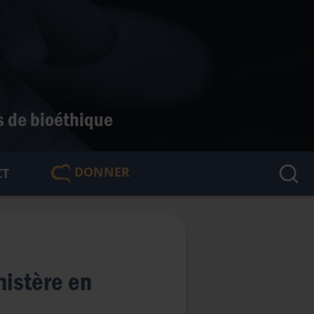
s de bioéthique
DONNER
CT
🇫🇷
nistère en