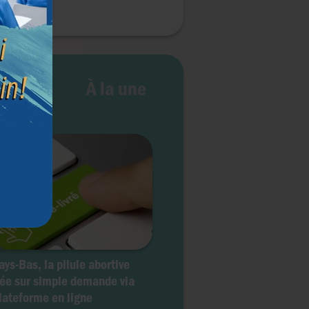
 vie
À la une
ays-Bas, la pilule abortive
rée sur simple demande via
lateforme en ligne