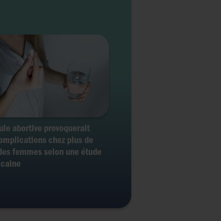
lule abortive provoquerait
omplications chez plus de
es femmes selon une étude
icaine