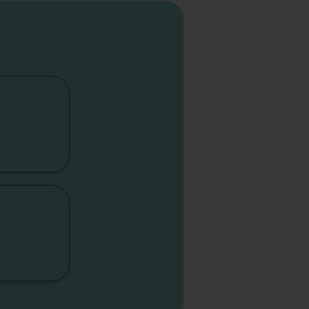
cap
lité
sme
sme
elle