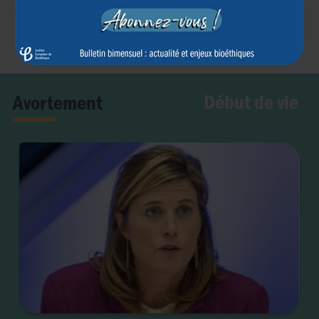
Article précédent
Article suivant
←
→
Début de vie
Avortement