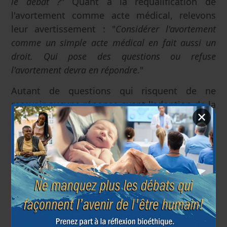
le débat ?
" Quant à la requalification de
l'avortement comme acte médical, relevons
leur avertissement : "
Considérer l'avortement
comme un simple acte médical en fait aussi un
droit. Qui pose des questions ou refuse
l'avortement devra en répondre
."
Autant de questions qui risquent de ne
recevoir aucune réponse avant l'adoption de la
✕
loi par une majorité pressée d'en finir.
Institut Européen de Bioéthique
20 novembre 2019