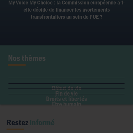
My Voice My Choice : la Commission européenne a-t-
elle décidé de financer les avortements
transfrontaliers au sein de l’UE ?
Nos thèmes
Fertilité et grossesse
PMA
Soins palliatifs
Maladie & handicap
Embryon
Liberté de conscience
Euthanasie
Genre & sexualité
GPA
Début de vie
Liberté institutionnelle
Don d'organes
Fin de vie
Eugénisme
Avortement
Accès aux origines
Droits et libertés
Transhumanisme
Être humain
Intelligence artificielle
Restez
informé