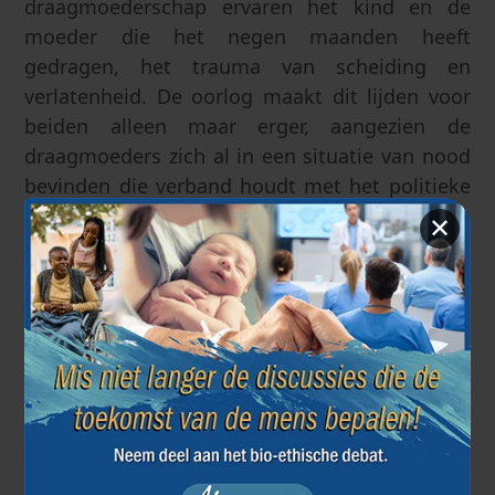
draagmoederschap ervaren het kind en de
moeder die het negen maanden heeft
gedragen, het trauma van scheiding en
verlatenheid. De oorlog maakt dit lijden voor
beiden alleen maar erger, aangezien de
draagmoeders zich al in een situatie van nood
bevinden die verband houdt met het politieke
conflict.
✕
Europees Instituut voor Bio-ethiek
26 april 2022
Vorige artikel
Volgende artikel
←
→