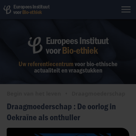
Europees Instituut
voor
Bio-ethiek
Europees Instituut
voor
Bio-ethiek
Uw referentiecentrum
voor bio-ethische
actualiteit en vraagstukken
Begin van het leven
•
Draagmoederschap
Draagmoederschap : De oorlog in
Oekraïne als onthuller