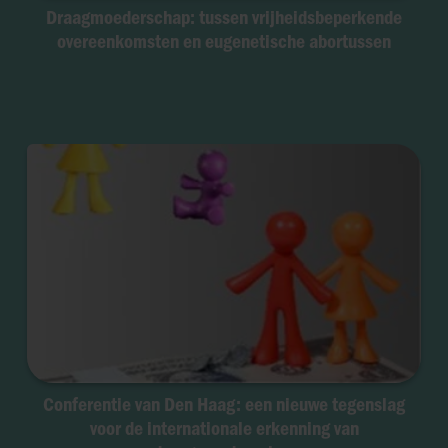
Draagmoederschap: tussen vrijheidsbeperkende
overeenkomsten en eugenetische abortussen
Conferentie van Den Haag: een nieuwe tegenslag
voor de internationale erkenning van