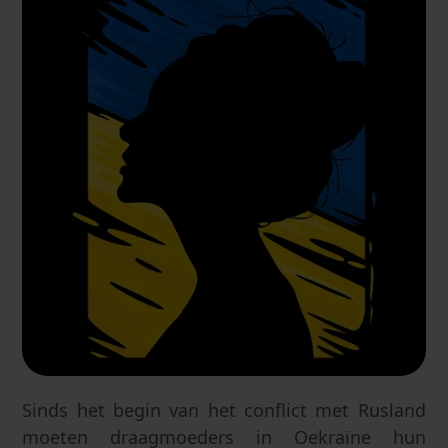
Sinds het begin van het conflict met Rusland
moeten draagmoeders in Oekraïne hun