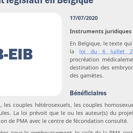
Avortement
Filiation & accès aux origines
Genre & sexualité
Eugénisme
17/07/2020
Transhumanisme
Instruments juridiques
Intelligence artificielle
En Belgique, le texte qu
la
loi du 6 Juillet 2
procréation médicaleme
destination des embryo
des gamètes.
Bénéficiaires
, les couples hétérosexuels, les couples homosexu
es. La loi prévoit que le ou les auteur(s) du proje
ion de PMA avec le centre de fécondation consulté.
ixées pour le remboursement, le coût de la PMA rest