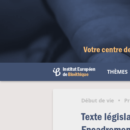
Votre centre d
Institut Européen
THÈMES
de
Bioéthique
Débu
Fin d
Début de vie
•
Pr
Droit
Texte législ
Être
Encadrement