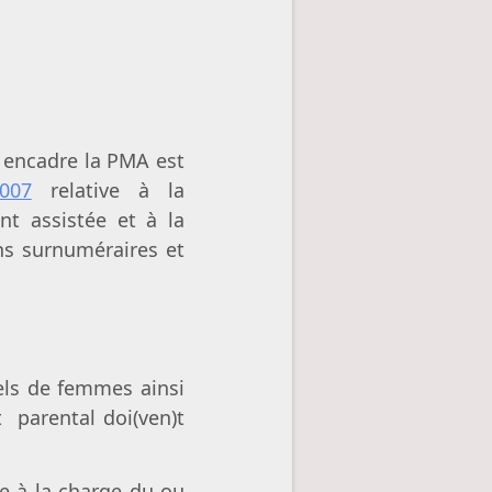
i encadre la PMA est
007
relative à la
nt assistée et à la
ns surnuméraires et
els de femmes ainsi
t parental doi(ven)t
e à la charge du ou