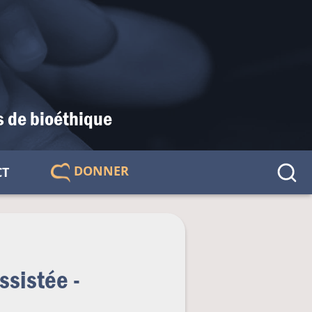
s de bioéthique
DONNER
CT
🇫🇷
ssistée -