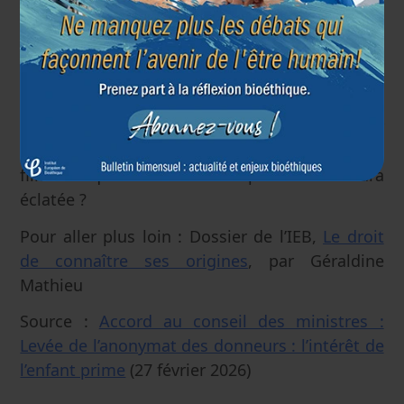
Dans un contexte où le recours à la
procréation artificielle ne cesse d’augmenter, la
question de l’intérêt des enfants conçus avec
les gamètes d’un donneur est en effet majeure.
Mais au-delà de la connaissance de l’identité
du donneur, l’enjeu n’est-il pas aussi de savoir
comment vivre et se construire avec une
filiation que le mode de procréation aura
éclatée ?
Pour aller plus loin : Dossier de l’IEB,
Le droit
de connaître ses origines
, par Géraldine
Mathieu
Source :
Accord au conseil des ministres :
Levée de l’anonymat des donneurs : l’intérêt de
l’enfant prime
(27 février 2026)