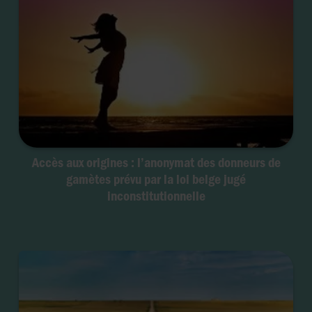
Accès aux origines : l’anonymat des donneurs de
gamètes prévu par la loi belge jugé
inconstitutionnelle