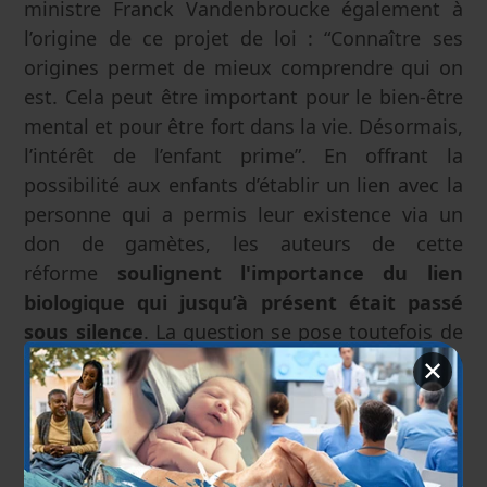
ministre Franck Vandenbroucke également à
l’origine de ce projet de loi : “Connaître ses
origines permet de mieux comprendre qui on
est. Cela peut être important pour le bien-être
mental et pour être fort dans la vie. Désormais,
l’intérêt de l’enfant prime”. En offrant la
possibilité aux enfants d’établir un lien avec la
personne qui a permis leur existence via un
don de gamètes, les auteurs de cette
réforme
soulignent l'importance du lien
biologique qui jusqu’à présent était passé
sous silence
. La question se pose toutefois de
savoir comment l’enfant vivra cette “filiation
✕
multiple”, entre des parents d’intention qui
seront chargés de l’élever et un ou des
donneurs à l’origine de son existence.