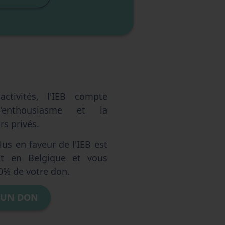
ctivités, l'IEB compte
'enthousiasme et la
s privés.
us en faveur de l'IEB est
ent en Belgique et vous
0% de votre don.
 UN DON