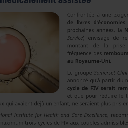
Avortement
Filiation & accès aux origines
Genre & sexualité
Eugénisme
Confrontée à une exig
de livres d'économies
Transhumanisme
prochaines années, la
N
Intelligence artificielle
Service
) envisage de ré
montant de la prise
fréquence des r
embours
au Royaume-Uni.
Le groupe
Somerset Clin
annoncé qu'à partir du m
cycle de FIV serait r
et que pour réduire le 
ux qui avaient déjà un enfant, ne seraient plus pris e
ional Institute for Health and Care Excellence
, recom
 maximum trois cycles de FIV aux couples admissible