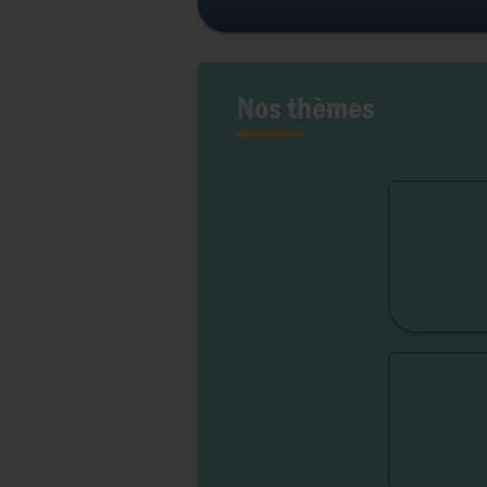
Nos thèmes
Fert
Lib
Liber