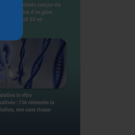
ins 197 enfants conçus via
nneur porteur d’un gène
rigène (dont 53 en
que)
dation in vitro
atisée : l’IA réinvente la
éation, non sans risque