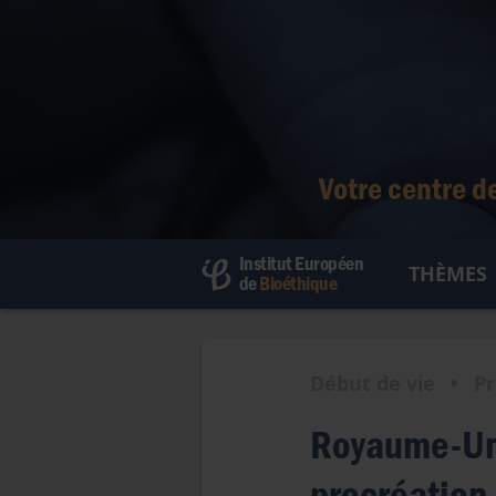
Votre centre d
Institut Européen
THÈMES
de
Bioéthique
Débu
Fin d
Début de vie
•
Pr
Droit
Royaume-Uni
Être
procréation