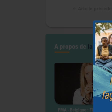
←
Article précéd
A propos de
la PMA
PMA - Belgique : Fin de