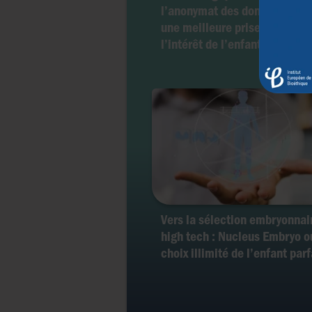
l’anonymat des donneurs...po
une meilleure prise en compt
l’intérêt de l’enfant ?
Vers la sélection embryonnai
high tech : Nucleus Embryo o
choix illimité de l’enfant parf