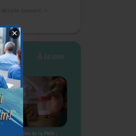
Article suivant
→
✕
 vie
À la une
ale européen de la PMA :