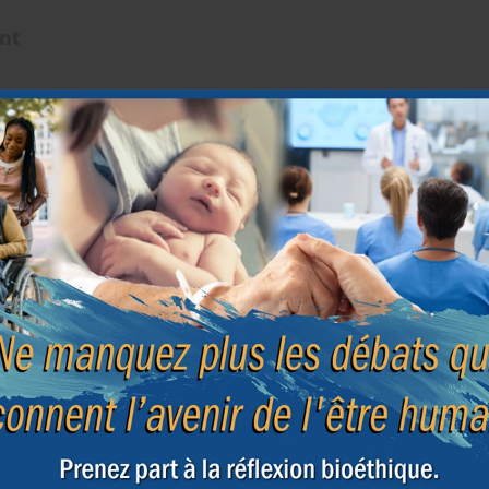
ent
Début de
Du dépistage des embryons à
Scand