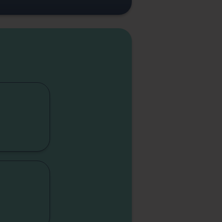
cap
lité
sme
sme
elle