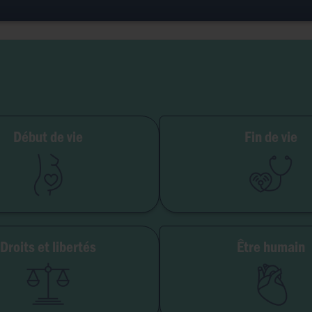
ilité et grossesse
Début de vie
Fin de vie
PMA
Soins palliatifs
Embryon
Euthanasie
GPA
Don d'organes
Avortement
Maladie & handi
Droits et libertés
Être humain
erté de conscience
Genre & sexua
té institutionnelle
Eugéni
Accès aux origines
Transhumani
Intelligence artifici