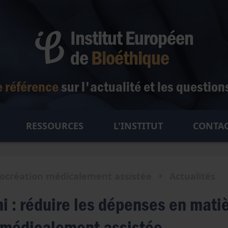
Institut Européen
de
Bioéthique
e référence
sur l'actualité
et les question
RESSOURCES
L'INSTITUT
CONTA
t de vie
Actualités
Qui sommes-nous ?
Fertilité et grossesse
e vie
Dossiers
Notre équipe
ocréation médicalement assistée
•
Actualités
Procréation Médicalement Assistée
Soins palliatifs
s et libertés
Événements
Comité scientifique
Embryon
Euthanasie & suicide assisté
Liberté de conscience
 : réduire les dépenses en mati
 humain
Comité d'honneur
Gestation Pour Autrui
Don d'organes
Liberté des institutions
Maladie & handicap
Notre charte
 médicalement assistée