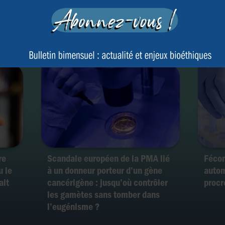
ur
l’eugénisme : comment les
au mo
e de
sociétés privées contournent les
un do
législations nationales
cancé
Belgi
re
Scandale européen de la PMA lié
Fécon
u le
à un donneur porteur d’un gène
autom
ait
cancérigène : jusqu’où contrôler
procr
les gamètes sans tomber dans
l’eugénisme ?